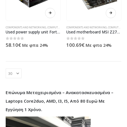
COMPONENTS AND NETWORKING
,
COMPUTER ACESSORIES
COMPONENTS AND NETWORKING
,
ΠΡΟΪΌΝΤΑ ΠΛΗΡΟΦΟΡΙΚΉΣ - ΚΙΝΗΤΉΣ ΤΗ
,
COMPUTER ACESSORIES
Used power supply unit Fortron Hyper M, 700W – 82041
Used motherboard MSI Z270-A Pro, LGA1151 – 82040
0
out of 5
0
out of 5
58.10
€
100.69
€
Με φπα 24%
Με φπα 24%
Επώνυμα Μεταχειρισμένα – Ανακατασκευασμένα –
Laptops Core2duo, AMD, I3, I5, Από 80 Ευρώ Με
Εγγύηση 1 Χρόνο.