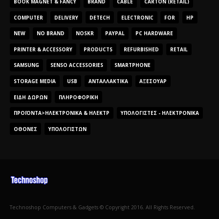
BOOK MAGNET & FANCY
BRAND
CABLE
CARTON (RETAIL)
COMPUTER
DELIVERY
DETECH
ELECTRONIC
FOR
HP
NEW
NO BRAND
NOSKR
PAYPAL
PC HARDWARE
PRINTER & ACCESSORY
PRODUCTS
REFURBISHED
RETAIL
SAMSUNG
SENSO ACCESSORIES
SMARTPHONE
STORAGE MEDIA
USB
ΑΝΤΑΛΛΑΚΤΙΚΆ
ΑΞΕΣΟΥΆΡ
ΕΊΔΗ ΔΏΡΩΝ
ΠΛΗΡΟΦΟΡΙΚΉ
ΠΡΟΪΌΝΤΑ>ΗΛΕΚΤΡΟΝΙΚΆ & ΗΛΕΚΤΡ
ΥΠΟΛΟΓΙΣΤΈΣ - ΗΛΕΚΤΡΟΝΙΚΆ
ΟΘΌΝΕΣ
ΥΠΟΛΟΓΙΣΤΏΝ
Technoshop Computers & Gadgets © Copyright 2016. All Rights Reserved.