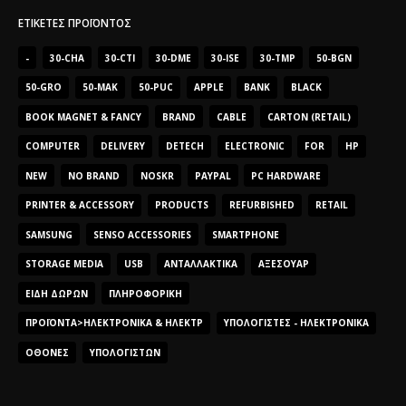
ΕΤΙΚΈΤΕΣ ΠΡΟΪΌΝΤΟΣ
-
30-CHA
30-CTI
30-DME
30-ISE
30-TMP
50-BGN
50-GRO
50-MAK
50-PUC
APPLE
BANK
BLACK
BOOK MAGNET & FANCY
BRAND
CABLE
CARTON (RETAIL)
COMPUTER
DELIVERY
DETECH
ELECTRONIC
FOR
HP
NEW
NO BRAND
NOSKR
PAYPAL
PC HARDWARE
PRINTER & ACCESSORY
PRODUCTS
REFURBISHED
RETAIL
SAMSUNG
SENSO ACCESSORIES
SMARTPHONE
STORAGE MEDIA
USB
ΑΝΤΑΛΛΑΚΤΙΚΆ
ΑΞΕΣΟΥΆΡ
ΕΊΔΗ ΔΏΡΩΝ
ΠΛΗΡΟΦΟΡΙΚΉ
ΠΡΟΪΌΝΤΑ>ΗΛΕΚΤΡΟΝΙΚΆ & ΗΛΕΚΤΡ
ΥΠΟΛΟΓΙΣΤΈΣ - ΗΛΕΚΤΡΟΝΙΚΆ
ΟΘΌΝΕΣ
ΥΠΟΛΟΓΙΣΤΏΝ