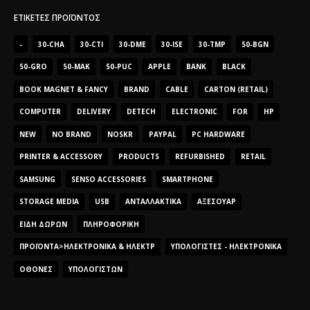
ΕΤΙΚΈΤΕΣ ΠΡΟΪΌΝΤΟΣ
-
30-CHA
30-CTI
30-DME
30-ISE
30-TMP
50-BGN
50-GRO
50-MAK
50-PUC
APPLE
BANK
BLACK
BOOK MAGNET & FANCY
BRAND
CABLE
CARTON (RETAIL)
COMPUTER
DELIVERY
DETECH
ELECTRONIC
FOR
HP
NEW
NO BRAND
NOSKR
PAYPAL
PC HARDWARE
PRINTER & ACCESSORY
PRODUCTS
REFURBISHED
RETAIL
SAMSUNG
SENSO ACCESSORIES
SMARTPHONE
STORAGE MEDIA
USB
ΑΝΤΑΛΛΑΚΤΙΚΆ
ΑΞΕΣΟΥΆΡ
ΕΊΔΗ ΔΏΡΩΝ
ΠΛΗΡΟΦΟΡΙΚΉ
ΠΡΟΪΌΝΤΑ>ΗΛΕΚΤΡΟΝΙΚΆ & ΗΛΕΚΤΡ
ΥΠΟΛΟΓΙΣΤΈΣ - ΗΛΕΚΤΡΟΝΙΚΆ
ΟΘΌΝΕΣ
ΥΠΟΛΟΓΙΣΤΏΝ