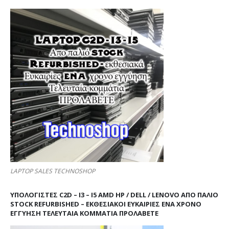
LAPTOP SALES TECHNOSHOP
ΥΠΟΛΟΓΙΣΤΕΣ C2D – I3 – I5 AMD HP / DELL / LENOVO ΑΠΟ ΠΑΛΙΌ
STOCK REFURBISHED – ΕΚΘΕΣΙΑΚΟΊ ΕΥΚΑΙΡΊΕΣ ΈΝΑ ΧΡΌΝΟ
ΕΓΓΎΗΣΗ ΤΕΛΕΥΤΑΊΑ ΚΟΜΜΆΤΙΑ ΠΡΟΛΑΒΕΤΕ