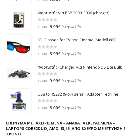
price
τρέχουσα
was:
τιμή
Φορτιστής για PSP 2000, 3000 (charger)
14.99€.
είναι:
7.80€.
0
out of 5
Original
Η
6.99
€
Με φπα 24%
15.00
€
price
τρέχουσα
was:
τιμή
3D Glasses for TV and Cinema (Modell 888)
15.00€.
είναι:
6.99€.
0
out of 5
Original
Η
8.99
€
Με φπα 24%
15.00
€
price
τρέχουσα
was:
τιμή
Φορτιστής (Charger) για Nintendo DS Lite Bulk
15.00€.
είναι:
8.99€.
0
out of 5
Original
Η
9.99
€
Με φπα 24%
12.00
€
price
τρέχουσα
was:
τιμή
USB to RS232 (9-pin serial ) Adapter Techline
12.00€.
είναι:
9.99€.
0
out of 5
Original
Η
8.00
€
Με φπα 24%
10.00
€
price
τρέχουσα
was:
τιμή
ΕΠΏΝΥΜΑ ΜΕΤΑΧΕΙΡΙΣΜΈΝΑ – ΑΝΑΚΑΤΑΣΚΕΥΑΣΜΈΝΑ –
10.00€.
είναι:
LAPTOPS CORE2DUO, AMD, I3, I5, ΑΠΌ 80 ΕΥΡΏ ΜΕ ΕΓΓΎΗΣΗ 1
8.00€.
ΧΡΌΝΟ.