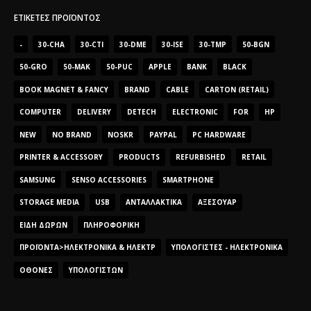
ΕΤΙΚΈΤΕΣ ΠΡΟΪΌΝΤΟΣ
-
30-CHA
30-CTI
30-DME
30-ISE
30-TMP
50-BGN
50-GRO
50-MAK
50-PUC
APPLE
BANK
BLACK
BOOK MAGNET & FANCY
BRAND
CABLE
CARTON (RETAIL)
COMPUTER
DELIVERY
DETECH
ELECTRONIC
FOR
HP
NEW
NO BRAND
NOSKR
PAYPAL
PC HARDWARE
PRINTER & ACCESSORY
PRODUCTS
REFURBISHED
RETAIL
SAMSUNG
SENSO ACCESSORIES
SMARTPHONE
STORAGE MEDIA
USB
ΑΝΤΑΛΛΑΚΤΙΚΆ
ΑΞΕΣΟΥΆΡ
ΕΊΔΗ ΔΏΡΩΝ
ΠΛΗΡΟΦΟΡΙΚΉ
ΠΡΟΪΌΝΤΑ>ΗΛΕΚΤΡΟΝΙΚΆ & ΗΛΕΚΤΡ
ΥΠΟΛΟΓΙΣΤΈΣ - ΗΛΕΚΤΡΟΝΙΚΆ
ΟΘΌΝΕΣ
ΥΠΟΛΟΓΙΣΤΏΝ