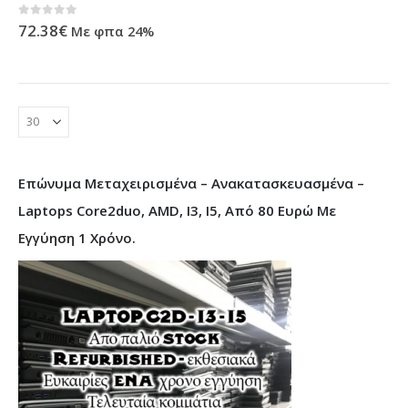
0
out of 5
72.38
€
Με φπα 24%
Επώνυμα Μεταχειρισμένα – Ανακατασκευασμένα –
Laptops Core2duo, AMD, I3, I5, Από 80 Ευρώ Με
Εγγύηση 1 Χρόνο.