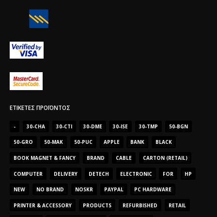
ΕΤΙΚΈΤΕΣ ΠΡΟΪΌΝΤΟΣ
-
30-CHA
30-CTI
30-DME
30-ISE
30-TMP
50-BGN
50-GRO
50-MAK
50-PUC
APPLE
BANK
BLACK
BOOK MAGNET & FANCY
BRAND
CABLE
CARTON (RETAIL)
COMPUTER
DELIVERY
DETECH
ELECTRONIC
FOR
HP
NEW
NO BRAND
NOSKR
PAYPAL
PC HARDWARE
PRINTER & ACCESSORY
PRODUCTS
REFURBISHED
RETAIL