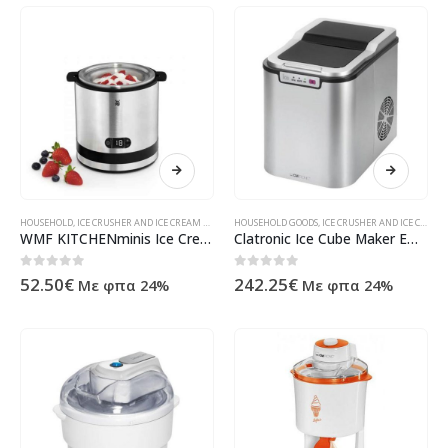
HOUSEHOLD
,
ICE CRUSHER AND ICE CREAM MAKER
HOUSEHOLD GOODS
,
KITCHEN ACCESSORY
,
ICE CRUSHER AND ICE CREAM MAKER
,
ΠΡΟΪΌΝΤΑ ΠΛΗΡΟΦΟΡΙΚΉΣ 
WMF KITCHENminis Ice Cream Maker 3in1 (04 1645 0011)
Clatronic Ice Cube Maker EWB 3526 (Silver)
0
out of 5
0
out of 5
52.50
€
242.25
€
Με φπα 24%
Με φπα 24%