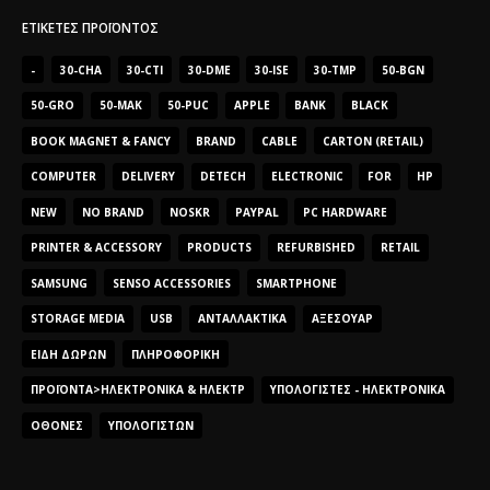
ΕΤΙΚΈΤΕΣ ΠΡΟΪΌΝΤΟΣ
-
30-CHA
30-CTI
30-DME
30-ISE
30-TMP
50-BGN
50-GRO
50-MAK
50-PUC
APPLE
BANK
BLACK
BOOK MAGNET & FANCY
BRAND
CABLE
CARTON (RETAIL)
COMPUTER
DELIVERY
DETECH
ELECTRONIC
FOR
HP
NEW
NO BRAND
NOSKR
PAYPAL
PC HARDWARE
PRINTER & ACCESSORY
PRODUCTS
REFURBISHED
RETAIL
SAMSUNG
SENSO ACCESSORIES
SMARTPHONE
STORAGE MEDIA
USB
ΑΝΤΑΛΛΑΚΤΙΚΆ
ΑΞΕΣΟΥΆΡ
ΕΊΔΗ ΔΏΡΩΝ
ΠΛΗΡΟΦΟΡΙΚΉ
ΠΡΟΪΌΝΤΑ>ΗΛΕΚΤΡΟΝΙΚΆ & ΗΛΕΚΤΡ
ΥΠΟΛΟΓΙΣΤΈΣ - ΗΛΕΚΤΡΟΝΙΚΆ
ΟΘΌΝΕΣ
ΥΠΟΛΟΓΙΣΤΏΝ