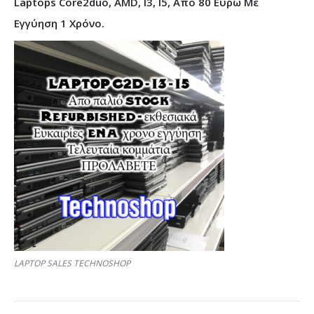
Laptops Core2duo, AMD, I3, I5, Από 80 Ευρώ Με
Εγγύηση 1 Χρόνο.
LAPTOP SALES TECHNOSHOP