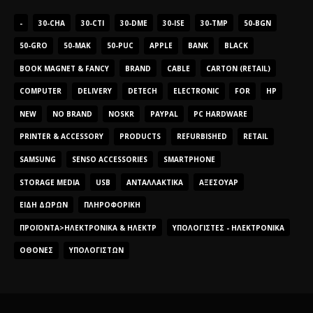
-
30-CHA
30-CTI
30-DME
30-ISE
30-TMP
50-BGN
50-GRO
50-MAK
50-PUC
APPLE
BANK
BLACK
BOOK MAGNET & FANCY
BRAND
CABLE
CARTON (RETAIL)
COMPUTER
DELIVERY
DETECH
ELECTRONIC
FOR
HP
NEW
NO BRAND
NOSKR
PAYPAL
PC HARDWARE
PRINTER & ACCESSORY
PRODUCTS
REFURBISHED
RETAIL
SAMSUNG
SENSO ACCESSORIES
SMARTPHONE
STORAGE MEDIA
USB
ΑΝΤΑΛΛΑΚΤΙΚΆ
ΑΞΕΣΟΥΆΡ
ΕΊΔΗ ΔΏΡΩΝ
ΠΛΗΡΟΦΟΡΙΚΉ
ΠΡΟΪΌΝΤΑ>ΗΛΕΚΤΡΟΝΙΚΆ & ΗΛΕΚΤΡ
ΥΠΟΛΟΓΙΣΤΈΣ - ΗΛΕΚΤΡΟΝΙΚΆ
ΟΘΌΝΕΣ
ΥΠΟΛΟΓΙΣΤΏΝ