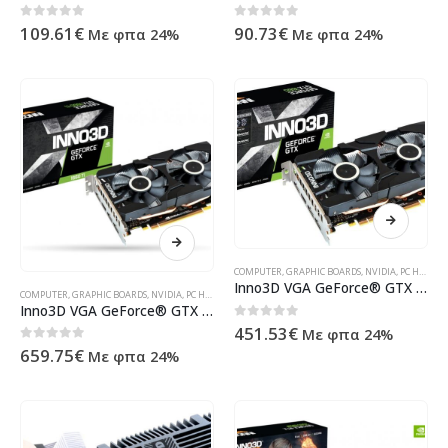
0
out of 5
0
out of 5
109.61
€
90.73
€
Με φπα 24%
Με φπα 24%
COMPUTER
,
GRAPHIC BOARDS
,
NVIDIA
,
PC HARDWARE
Inno3D VGA GeForce® GTX 1660 6GB Twin X2 N16602-06D5-1521VA15
COMPUTER
,
GRAPHIC BOARDS
,
NVIDIA
,
PC HARDWARE
,
ΠΡΟΪΌΝΤΑ ΠΛΗΡΟΦΟΡΙΚΉΣ - ΚΙΝΗΤΉΣ ΤΗΛΕΦ
Inno3D VGA GeForce® GTX 1660 Ti 6GB Twin X2 N166T2-06D6-1710VA15
0
out of 5
451.53
€
Με φπα 24%
0
out of 5
659.75
€
Με φπα 24%