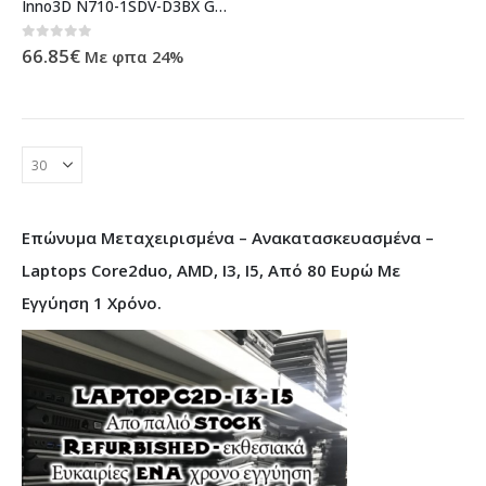
Inno3D N710-1SDV-D3BX GeForce GT 710 1GB GDDR3 graphics card N710-1SDV-D3BX
0
out of 5
66.85
€
Με φπα 24%
Επώνυμα Μεταχειρισμένα – Ανακατασκευασμένα –
Laptops Core2duo, AMD, I3, I5, Από 80 Ευρώ Με
Εγγύηση 1 Χρόνο.