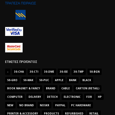
ΕΤΙΚΈΤΕΣ ΠΡΟΪΌΝΤΟΣ
-
30-CHA
30-CTI
30-DME
30-ISE
30-TMP
50-BGN
50-GRO
50-MAK
50-PUC
APPLE
BANK
BLACK
BOOK MAGNET & FANCY
BRAND
CABLE
CARTON (RETAIL)
COMPUTER
DELIVERY
DETECH
ELECTRONIC
FOR
HP
NEW
NO BRAND
NOSKR
PAYPAL
PC HARDWARE
PRINTER & ACCESSORY
PRODUCTS
REFURBISHED
RETAIL