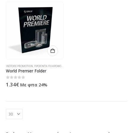
INSTORE PROMOTION
,
ΠΡΟΪΌΝΤΑ ΠΛΗΡΟΦΟΡΙΚΉΣ - ΚΙΝΗΤΉΣ ΤΗΛΕΦΩΝΊΑΣ - ΗΛΕΚΤΡΟΝΙΚΆ
World Premier Folder
0
out of 5
1.34
€
Με φπα 24%