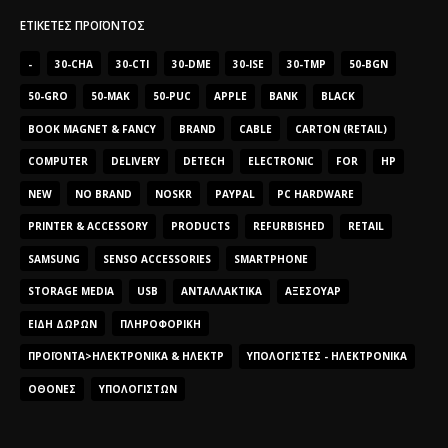
ΕΤΙΚΈΤΕΣ ΠΡΟΪΌΝΤΟΣ
-
30-CHA
30-CTI
30-DME
30-ISE
30-TMP
50-BGN
50-GRO
50-MAK
50-PUC
APPLE
BANK
BLACK
BOOK MAGNET & FANCY
BRAND
CABLE
CARTON (RETAIL)
COMPUTER
DELIVERY
DETECH
ELECTRONIC
FOR
HP
NEW
NO BRAND
NOSKR
PAYPAL
PC HARDWARE
PRINTER & ACCESSORY
PRODUCTS
REFURBISHED
RETAIL
SAMSUNG
SENSO ACCESSORIES
SMARTPHONE
STORAGE MEDIA
USB
ΑΝΤΑΛΛΑΚΤΙΚΆ
ΑΞΕΣΟΥΆΡ
ΕΊΔΗ ΔΏΡΩΝ
ΠΛΗΡΟΦΟΡΙΚΉ
ΠΡΟΪΌΝΤΑ>ΗΛΕΚΤΡΟΝΙΚΆ & ΗΛΕΚΤΡ
ΥΠΟΛΟΓΙΣΤΈΣ - ΗΛΕΚΤΡΟΝΙΚΆ
ΟΘΌΝΕΣ
ΥΠΟΛΟΓΙΣΤΏΝ