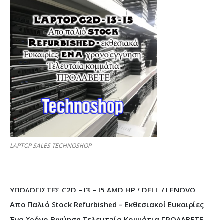
LAPTOP SALES TECHNOSHOP
ΥΠΟΛΟΓΙΣΤΕΣ C2D – I3 – I5 AMD HP / DELL / LENOVO
Απο Παλιό Stock Refurbished – Εκθεσιακοί Ευκαιρίες
Ένα Χρόνο Εγγύηση Τελευταία Κομμάτια ΠΡΟΛΑΒΕΤΕ