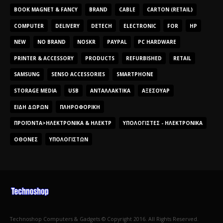
BOOK MAGNET & FANCY
BRAND
CABLE
CARTON (RETAIL)
COMPUTER
DELIVERY
DETECH
ELECTRONIC
FOR
HP
NEW
NO BRAND
NOSKR
PAYPAL
PC HARDWARE
PRINTER & ACCESSORY
PRODUCTS
REFURBISHED
RETAIL
SAMSUNG
SENSO ACCESSORIES
SMARTPHONE
STORAGE MEDIA
USB
ΑΝΤΑΛΛΑΚΤΙΚΆ
ΑΞΕΣΟΥΆΡ
ΕΊΔΗ ΔΏΡΩΝ
ΠΛΗΡΟΦΟΡΙΚΉ
ΠΡΟΪΌΝΤΑ>ΗΛΕΚΤΡΟΝΙΚΆ & ΗΛΕΚΤΡ
ΥΠΟΛΟΓΙΣΤΈΣ - ΗΛΕΚΤΡΟΝΙΚΆ
ΟΘΌΝΕΣ
ΥΠΟΛΟΓΙΣΤΏΝ
Technoshop Computers & Gadgets © Copyright 2016. All Rights Reserved.