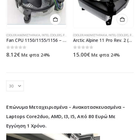
COOLER/ΑΝΕΜΙΣΤΗΡΆΚΙΑ
,
INTEL COOLERS
,
PARTS
,
ΠΡΟΪΌΝΤΑ TECHNOSHOP
COOLER/ΑΝΕΜΙΣΤΗΡΆΚΙΑ
,
ΥΠΟΛΟΓΙΣΤΈΣ - ΗΛΕΚΤΡΟ
,
INTEL COOLERS
,
PARTS
,
Fan CPU 1150/1155/1156 – 63060
Arctic Alpine 11 Pro Rev. 2 (HPLC17)
0
out of 5
0
out of 5
8.12
€
15.00
€
Με φπα 24%
Με φπα 24%
Επώνυμα Μεταχειρισμένα – Ανακατασκευασμένα –
Laptops Core2duo, AMD, I3, I5, Από 80 Ευρώ Με
Εγγύηση 1 Χρόνο.