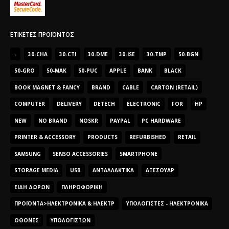
ΕΤΙΚΈΤΕΣ ΠΡΟΪΌΝΤΟΣ
-
30-CHA
30-CTI
30-DME
30-ISE
30-TMP
50-BGN
50-GRO
50-MAK
50-PUC
APPLE
BANK
BLACK
BOOK MAGNET & FANCY
BRAND
CABLE
CARTON (RETAIL)
COMPUTER
DELIVERY
DETECH
ELECTRONIC
FOR
HP
NEW
NO BRAND
NOSKR
PAYPAL
PC HARDWARE
PRINTER & ACCESSORY
PRODUCTS
REFURBISHED
RETAIL
SAMSUNG
SENSO ACCESSORIES
SMARTPHONE
STORAGE MEDIA
USB
ΑΝΤΑΛΛΑΚΤΙΚΆ
ΑΞΕΣΟΥΆΡ
ΕΊΔΗ ΔΏΡΩΝ
ΠΛΗΡΟΦΟΡΙΚΉ
ΠΡΟΪΌΝΤΑ>ΗΛΕΚΤΡΟΝΙΚΆ & ΗΛΕΚΤΡ
ΥΠΟΛΟΓΙΣΤΈΣ - ΗΛΕΚΤΡΟΝΙΚΆ
ΟΘΌΝΕΣ
ΥΠΟΛΟΓΙΣΤΏΝ