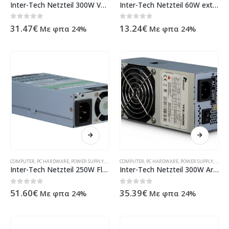
Inter-Tech Netzteil 300W VP-M300 SFX 88882015
Inter-Tech Netzteil 60W extern mit C14 88882099
0
out of 5
0
out of 5
31.47
€
13.24
€
Με φπα 24%
Με φπα 24%
COMPUTER
,
PC HARDWARE
,
POWER SUPPLY
,
ΠΡΟΪΌΝΤΑ ΠΛΗΡΟΦΟΡΙΚΉΣ - ΚΙΝΗΤΉΣ ΤΗΛΕΦΩΝΊΑΣ - Η
COMPUTER
,
PC HARDWARE
,
POWER SUPPLY
,
ΠΡΟΪΌ
Inter-Tech Netzteil 250W Flex ATX AP-MFATX25P8 80+ 88882139
Inter-Tech Netzteil 300W Argus TFX-300W 80mm 88882144
0
out of 5
0
out of 5
51.60
€
35.39
€
Με φπα 24%
Με φπα 24%