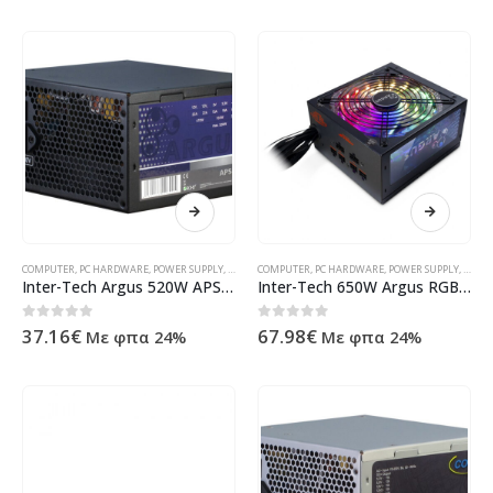
COMPUTER
,
PC HARDWARE
,
POWER SUPPLY
,
ΠΡΟΪΌΝΤΑ ΠΛΗΡΟΦΟΡΙΚΉΣ - ΚΙΝΗΤΉΣ ΤΗΛΕΦΩΝΊΑΣ - Η
COMPUTER
,
PC HARDWARE
,
POWER SUPPLY
,
ΠΡΟΪΌ
Inter-Tech Argus 520W APS-520W 88882117
Inter-Tech 650W Argus RGB-650W CM II 88882147
0
out of 5
0
out of 5
37.16
€
67.98
€
Με φπα 24%
Με φπα 24%