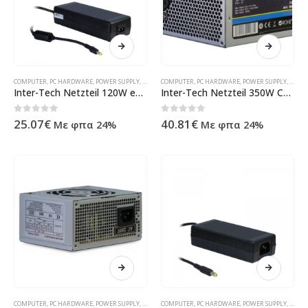
COMPUTER
,
PC HARDWARE
,
POWER SUPPLY
,
ΠΡΟΪΌΝΤΑ ΠΛΗΡΟΦΟΡΙΚΉΣ - ΚΙΝΗΤΉΣ ΤΗΛΕΦΩΝΊΑΣ - Η
COMPUTER
,
PC HARDWARE
,
POWER SUPPLY
,
ΠΡΟΪΌ
Inter-Tech Netzteil 120W extern extern 88882103
Inter-Tech Netzteil 350W Coba CES-350B 80+ 88882095
0
out of 5
0
out of 5
25.07
€
40.81
€
Με φπα 24%
Με φπα 24%
COMPUTER
,
PC HARDWARE
,
POWER SUPPLY
,
ΠΡΟΪΌΝΤΑ ΠΛΗΡΟΦΟΡΙΚΉΣ - ΚΙΝΗΤΉΣ ΤΗΛΕΦΩΝΊΑΣ - Η
COMPUTER
,
PC HARDWARE
,
POWER SUPPLY
,
ΠΡΟΪΌ