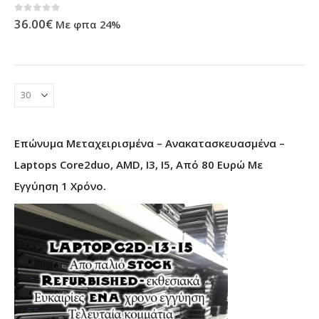
0
out of 5
36.00
€
Με φπα 24%
Επώνυμα Μεταχειρισμένα – Ανακατασκευασμένα –
Laptops Core2duo, AMD, I3, I5, Από 80 Ευρώ Με
Εγγύηση 1 Χρόνο.