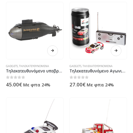
GADGETS
,
ΤΗΛΕΚΑΤΕΥΘΥΝΌΜΕΝΑ
GADGETS
,
ΤΗΛΕΚΑΤΕΥΘΥΝΌΜΕΝΑ
Τηλεκατευθυνόμενο υποβρύχιό
Τηλεκατευθυνόμενο Αγωνιστικό Αυτοκίνητο σε κουτί αναψυκτικού
0
out of 5
0
out of 5
45.00
€
27.00
€
Με φπα 24%
Με φπα 24%