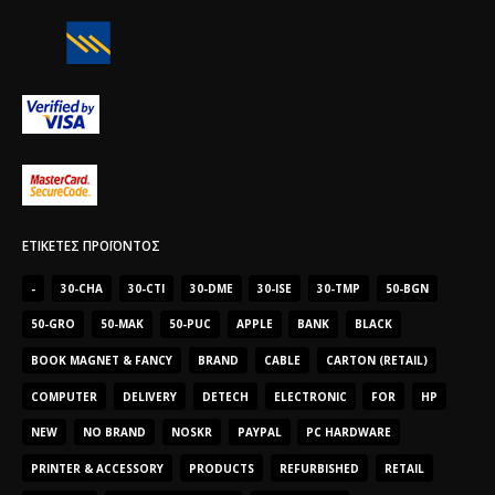
ΕΤΙΚΈΤΕΣ ΠΡΟΪΌΝΤΟΣ
-
30-CHA
30-CTI
30-DME
30-ISE
30-TMP
50-BGN
50-GRO
50-MAK
50-PUC
APPLE
BANK
BLACK
BOOK MAGNET & FANCY
BRAND
CABLE
CARTON (RETAIL)
COMPUTER
DELIVERY
DETECH
ELECTRONIC
FOR
HP
NEW
NO BRAND
NOSKR
PAYPAL
PC HARDWARE
PRINTER & ACCESSORY
PRODUCTS
REFURBISHED
RETAIL