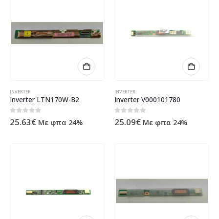
INVERTER
INVERTER
Inverter LTN170W-B2
Inverter V000101780
0
out of 5
0
out of 5
25.63
€
25.09
€
Με φπα 24%
Με φπα 24%