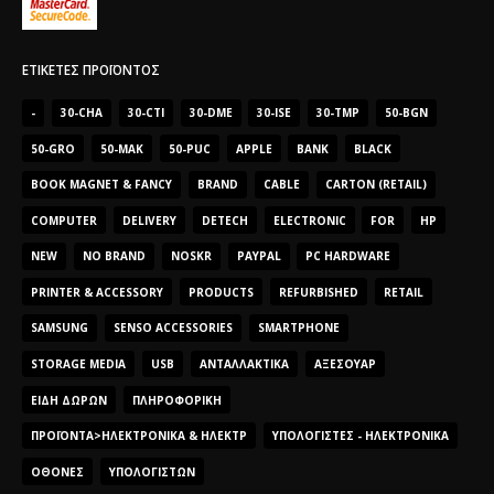
ΕΤΙΚΈΤΕΣ ΠΡΟΪΌΝΤΟΣ
-
30-CHA
30-CTI
30-DME
30-ISE
30-TMP
50-BGN
50-GRO
50-MAK
50-PUC
APPLE
BANK
BLACK
BOOK MAGNET & FANCY
BRAND
CABLE
CARTON (RETAIL)
COMPUTER
DELIVERY
DETECH
ELECTRONIC
FOR
HP
NEW
NO BRAND
NOSKR
PAYPAL
PC HARDWARE
PRINTER & ACCESSORY
PRODUCTS
REFURBISHED
RETAIL
SAMSUNG
SENSO ACCESSORIES
SMARTPHONE
STORAGE MEDIA
USB
ΑΝΤΑΛΛΑΚΤΙΚΆ
ΑΞΕΣΟΥΆΡ
ΕΊΔΗ ΔΏΡΩΝ
ΠΛΗΡΟΦΟΡΙΚΉ
ΠΡΟΪΌΝΤΑ>ΗΛΕΚΤΡΟΝΙΚΆ & ΗΛΕΚΤΡ
ΥΠΟΛΟΓΙΣΤΈΣ - ΗΛΕΚΤΡΟΝΙΚΆ
ΟΘΌΝΕΣ
ΥΠΟΛΟΓΙΣΤΏΝ