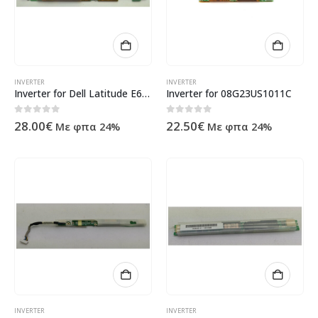
INVERTER
INVERTER
Inverter for Dell Latitude E6400
Inverter for 08G23US1011C
0
out of 5
0
out of 5
28.00
€
22.50
€
Με φπα 24%
Με φπα 24%
INVERTER
INVERTER