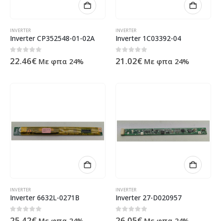
INVERTER
INVERTER
Inverter CP352548-01-02A
Inverter 1C03392-04
0
out of 5
0
out of 5
22.46
€
21.02
€
Με φπα 24%
Με φπα 24%
INVERTER
INVERTER
Inverter 6632L-0271B
Inverter 27-D020957
0
out of 5
0
out of 5
25.42
€
26.05
€
Με φπα 24%
Με φπα 24%