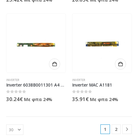
INVERTER
INVERTER
Inverter 6038B0011301 A4 A100
Inverter MAC A1181
0
out of 5
0
out of 5
30.24
€
35.91
€
Με φπα 24%
Με φπα 24%
1
2