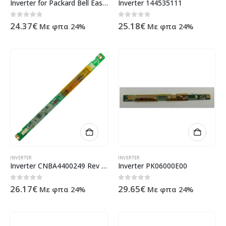
Inverter for Packard Bell Easynote MIT-R
Inverter 144535111
0
out of 5
0
out of 5
24.37
€
25.18
€
Με φπα 24%
Με φπα 24%
INVERTER
INVERTER
Inverter CNBA4400249 Rev 2.0
Inverter PK06000E00
0
out of 5
0
out of 5
26.17
€
29.65
€
Με φπα 24%
Με φπα 24%