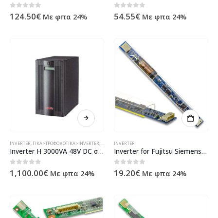
0
out of 5
0
out of 5
124.50
€
54.55
€
Με φπα 24%
Με φπα 24%
INVERTER
,
ΓΙΚΆ>ΤΡΟΦΟΔΟΤΙΚΆ>INVERTER
,
ΠΡΟΪΌΝΤΑ>ΗΛΕΚΤΡΟΝΙΚΆ & ΗΛΕΚΤΡ
INVERTER
,
ΤΡΟΦΟΔΟΤΙΚΆ
Inverter H 3000VA 48V DC σε 220V AC APOLLO ( 91019 )
Inverter for Fujitsu Siemens V5515
0
out of 5
0
out of 5
1,100.00
€
19.20
€
Με φπα 24%
Με φπα 24%