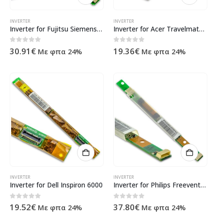
INVERTER
INVERTER
Inverter for Fujitsu Siemens Celsius H250
Inverter for Acer Travelmate 8100
0
out of 5
0
out of 5
30.91
€
19.36
€
Με φπα 24%
Με φπα 24%
INVERTER
INVERTER
Inverter for Dell Inspiron 6000
Inverter for Philips Freevents X54
0
out of 5
0
out of 5
19.52
€
37.80
€
Με φπα 24%
Με φπα 24%