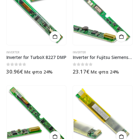
INVERTER
INVERTER
Inverter for TurboX 8227 DMP
Inverter for Fujitsu Siemens Lifebook e8420
0
out of 5
0
out of 5
30.96
€
23.17
€
Με φπα 24%
Με φπα 24%