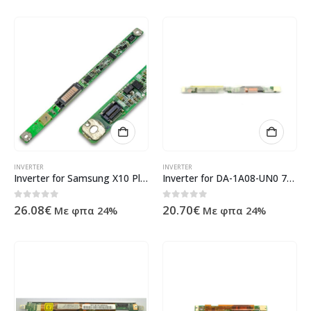
INVERTER
INVERTER
Inverter for Samsung X10 Plus 14″
Inverter for DA-1A08-UN0 76G03401L-1A
0
out of 5
0
out of 5
26.08
€
20.70
€
Με φπα 24%
Με φπα 24%