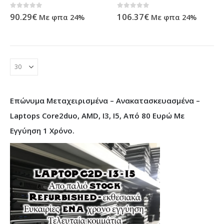
0
out of 5
0
out of 5
90.29
€
106.37
€
Με φπα 24%
Με φπα 24%
Επώνυμα Μεταχειρισμένα – Ανακατασκευασμένα –
Laptops Core2duo, AMD, I3, I5, Από 80 Ευρώ Με
Εγγύηση 1 Χρόνο.