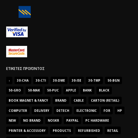
ΕΤΙΚΈΤΕΣ ΠΡΟΪΌΝΤΟΣ
-
30-CHA
30-CTI
30-DME
30-ISE
30-TMP
50-BGN
50-GRO
50-MAK
50-PUC
APPLE
BANK
BLACK
BOOK MAGNET & FANCY
BRAND
CABLE
CARTON (RETAIL)
COMPUTER
DELIVERY
DETECH
ELECTRONIC
FOR
HP
NEW
NO BRAND
NOSKR
PAYPAL
PC HARDWARE
PRINTER & ACCESSORY
PRODUCTS
REFURBISHED
RETAIL