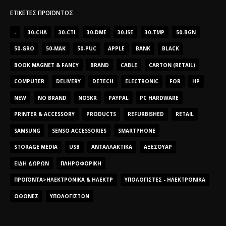
ΕΤΙΚΈΤΕΣ ΠΡΟΪΌΝΤΟΣ
-
30-CHA
30-CTI
30-DME
30-ISE
30-TMP
50-BGN
50-GRO
50-MAK
50-PUC
APPLE
BANK
BLACK
BOOK MAGNET & FANCY
BRAND
CABLE
CARTON (RETAIL)
COMPUTER
DELIVERY
DETECH
ELECTRONIC
FOR
HP
NEW
NO BRAND
NOSKR
PAYPAL
PC HARDWARE
PRINTER & ACCESSORY
PRODUCTS
REFURBISHED
RETAIL
SAMSUNG
SENSO ACCESSORIES
SMARTPHONE
STORAGE MEDIA
USB
ΑΝΤΑΛΛΑΚΤΙΚΆ
ΑΞΕΣΟΥΆΡ
ΕΊΔΗ ΔΏΡΩΝ
ΠΛΗΡΟΦΟΡΙΚΉ
ΠΡΟΪΌΝΤΑ>ΗΛΕΚΤΡΟΝΙΚΆ & ΗΛΕΚΤΡ
ΥΠΟΛΟΓΙΣΤΈΣ - ΗΛΕΚΤΡΟΝΙΚΆ
ΟΘΌΝΕΣ
ΥΠΟΛΟΓΙΣΤΏΝ