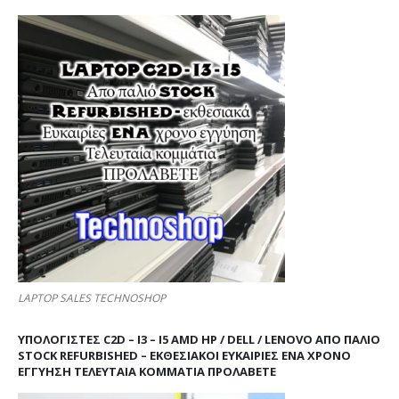
LAPTOP SALES TECHNOSHOP
ΥΠΟΛΟΓΙΣΤΕΣ C2D – I3 – I5 AMD HP / DELL / LENOVO ΑΠΟ ΠΑΛΙΌ
STOCK REFURBISHED – ΕΚΘΕΣΙΑΚΟΊ ΕΥΚΑΙΡΊΕΣ ΈΝΑ ΧΡΌΝΟ
ΕΓΓΎΗΣΗ ΤΕΛΕΥΤΑΊΑ ΚΟΜΜΆΤΙΑ ΠΡΟΛΑΒΕΤΕ