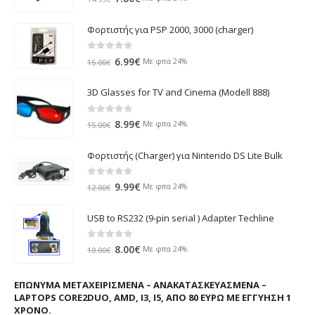
price
τρέχουσα
was:
τιμή
Φορτιστής για PSP 2000, 3000 (charger)
14.99€.
είναι:
7.80€.
0
out of 5
Original
Η
6.99
€
Με φπα 24%
15.00
€
price
τρέχουσα
was:
τιμή
3D Glasses for TV and Cinema (Modell 888)
15.00€.
είναι:
6.99€.
0
out of 5
Original
Η
8.99
€
Με φπα 24%
15.00
€
price
τρέχουσα
was:
τιμή
Φορτιστής (Charger) για Nintendo DS Lite Bulk
15.00€.
είναι:
8.99€.
0
out of 5
Original
Η
9.99
€
Με φπα 24%
12.00
€
price
τρέχουσα
was:
τιμή
USB to RS232 (9-pin serial ) Adapter Techline
12.00€.
είναι:
9.99€.
0
out of 5
Original
Η
8.00
€
Με φπα 24%
10.00
€
price
τρέχουσα
was:
τιμή
ΕΠΏΝΥΜΑ ΜΕΤΑΧΕΙΡΙΣΜΈΝΑ – ΑΝΑΚΑΤΑΣΚΕΥΑΣΜΈΝΑ –
10.00€.
είναι:
LAPTOPS CORE2DUO, AMD, I3, I5, ΑΠΌ 80 ΕΥΡΏ ΜΕ ΕΓΓΎΗΣΗ 1
8.00€.
ΧΡΌΝΟ.