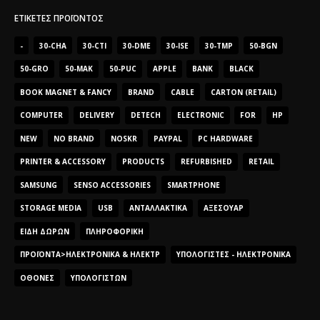
ΕΤΙΚΈΤΕΣ ΠΡΟΪΌΝΤΟΣ
-
30-CHA
30-CTI
30-DME
30-ISE
30-TMP
50-BGN
50-GRO
50-MAK
50-PUC
APPLE
BANK
BLACK
BOOK MAGNET & FANCY
BRAND
CABLE
CARTON (RETAIL)
COMPUTER
DELIVERY
DETECH
ELECTRONIC
FOR
HP
NEW
NO BRAND
NOSKR
PAYPAL
PC HARDWARE
PRINTER & ACCESSORY
PRODUCTS
REFURBISHED
RETAIL
SAMSUNG
SENSO ACCESSORIES
SMARTPHONE
STORAGE MEDIA
USB
ΑΝΤΑΛΛΑΚΤΙΚΆ
ΑΞΕΣΟΥΆΡ
ΕΊΔΗ ΔΏΡΩΝ
ΠΛΗΡΟΦΟΡΙΚΉ
ΠΡΟΪΌΝΤΑ>ΗΛΕΚΤΡΟΝΙΚΆ & ΗΛΕΚΤΡ
ΥΠΟΛΟΓΙΣΤΈΣ - ΗΛΕΚΤΡΟΝΙΚΆ
ΟΘΌΝΕΣ
ΥΠΟΛΟΓΙΣΤΏΝ