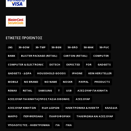
ΕΤΙΚΈΤΕΣ ΠΡΟΪΌΝΤΟΣ
(W)
30-GOW
30-TMP
50-BGN
50-GRO
50-MAK
50-PUC
BANK
BLISTER PACKAGE (RETAIL)
CARTON (RETAIL)
COMPUTER
COMPUTER & ELECTRONIC
DETECH
EXPECTED
FOR
GADGETS
GADGETS - ΔΏΡΑ
HOUSEHOLD GOODS
IPHONE
KEIN HERSTELLER
MOBILE
NO BRAND
NO NAME
NOSKR
PAYPAL
PRODUCTS
REMAX
RETAIL
SAMSUNG
T
USB
ΑΞΕΣΟΥΑΡ ΓΙΑ ΚΙΝΗΤΑ
ΑΞΕΣΟΥΑΡ ΓΙΑ ΚΙΝΗΤΑ|ΠΡΟΣΤΑΣΊΑ ΟΘΌΝΗΣ
ΑΞΕΣΟΥΆΡ
ΑΞΕΣΟΥΆΡ ΚΙΝΗΤΏΝ
ΕΊΔΗ ΔΏΡΩΝ
ΗΛΕΚΤΡΟΝΙΚΆ & ΗΛΕΚΤΡ
ΚΑΛΏΔΙΑ
ΜΑΎΡΟ
ΠΕΡΙΦΕΡΕΙΑΚΆ
ΠΛΗΡΟΦΟΡΙΚΉ
ΤΗΛΕΦΩΝΊΑ ΚΑΙ ΑΞΕΣΟΥΆΡ
ΥΠΟΛΟΓΙΣΤΈΣ - ΗΛΕΚΤΡΟΝΙΚΆ
ΓΙΑ
ΓΙΚΆ