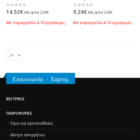
14.52
€
9.24
€
0
out of 5
0
out of 5
Με φπα 24%
Με φπα 24%
Με παραγγελία 4-10 εργάσιμες
Με παραγγελία 4-10 εργάσιμες
Επικοινωνία - Χάρτης
BESTPRICE
ΠΛΗΡΟΦΟΡΊΕΣ
Όροι και προϋποθέσεις
Κέντρο απορρήτου