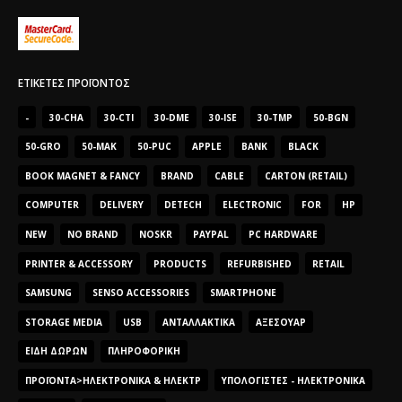
ΕΤΙΚΈΤΕΣ ΠΡΟΪΌΝΤΟΣ
-
30-CHA
30-CTI
30-DME
30-ISE
30-TMP
50-BGN
50-GRO
50-MAK
50-PUC
APPLE
BANK
BLACK
BOOK MAGNET & FANCY
BRAND
CABLE
CARTON (RETAIL)
COMPUTER
DELIVERY
DETECH
ELECTRONIC
FOR
HP
NEW
NO BRAND
NOSKR
PAYPAL
PC HARDWARE
PRINTER & ACCESSORY
PRODUCTS
REFURBISHED
RETAIL
SAMSUNG
SENSO ACCESSORIES
SMARTPHONE
STORAGE MEDIA
USB
ΑΝΤΑΛΛΑΚΤΙΚΆ
ΑΞΕΣΟΥΆΡ
ΕΊΔΗ ΔΏΡΩΝ
ΠΛΗΡΟΦΟΡΙΚΉ
ΠΡΟΪΌΝΤΑ>ΗΛΕΚΤΡΟΝΙΚΆ & ΗΛΕΚΤΡ
ΥΠΟΛΟΓΙΣΤΈΣ - ΗΛΕΚΤΡΟΝΙΚΆ