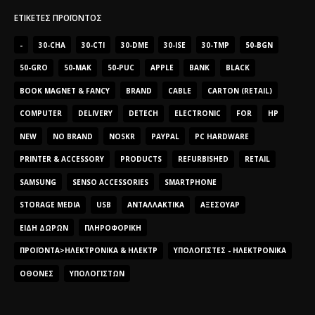
ΕΤΙΚΈΤΕΣ ΠΡΟΪΌΝΤΟΣ
-
30-CHA
30-CTI
30-DME
30-ISE
30-TMP
50-BGN
50-GRO
50-MAK
50-PUC
APPLE
BANK
BLACK
BOOK MAGNET & FANCY
BRAND
CABLE
CARTON (RETAIL)
COMPUTER
DELIVERY
DETECH
ELECTRONIC
FOR
HP
NEW
NO BRAND
NOSKR
PAYPAL
PC HARDWARE
PRINTER & ACCESSORY
PRODUCTS
REFURBISHED
RETAIL
SAMSUNG
SENSO ACCESSORIES
SMARTPHONE
STORAGE MEDIA
USB
ΑΝΤΑΛΛΑΚΤΙΚΆ
ΑΞΕΣΟΥΆΡ
ΕΊΔΗ ΔΏΡΩΝ
ΠΛΗΡΟΦΟΡΙΚΉ
ΠΡΟΪΌΝΤΑ>ΗΛΕΚΤΡΟΝΙΚΆ & ΗΛΕΚΤΡ
ΥΠΟΛΟΓΙΣΤΈΣ - ΗΛΕΚΤΡΟΝΙΚΆ
ΟΘΌΝΕΣ
ΥΠΟΛΟΓΙΣΤΏΝ