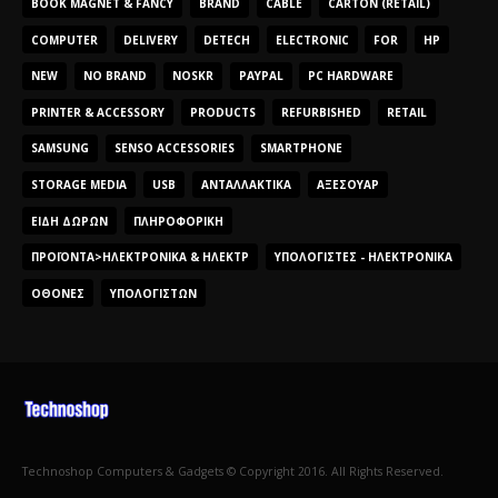
BOOK MAGNET & FANCY
BRAND
CABLE
CARTON (RETAIL)
COMPUTER
DELIVERY
DETECH
ELECTRONIC
FOR
HP
NEW
NO BRAND
NOSKR
PAYPAL
PC HARDWARE
PRINTER & ACCESSORY
PRODUCTS
REFURBISHED
RETAIL
SAMSUNG
SENSO ACCESSORIES
SMARTPHONE
STORAGE MEDIA
USB
ΑΝΤΑΛΛΑΚΤΙΚΆ
ΑΞΕΣΟΥΆΡ
ΕΊΔΗ ΔΏΡΩΝ
ΠΛΗΡΟΦΟΡΙΚΉ
ΠΡΟΪΌΝΤΑ>ΗΛΕΚΤΡΟΝΙΚΆ & ΗΛΕΚΤΡ
ΥΠΟΛΟΓΙΣΤΈΣ - ΗΛΕΚΤΡΟΝΙΚΆ
ΟΘΌΝΕΣ
ΥΠΟΛΟΓΙΣΤΏΝ
Technoshop Computers & Gadgets © Copyright 2016. All Rights Reserved.