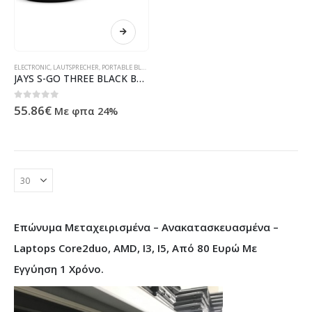
ELECTRONIC
,
LAUTSPRECHER
,
PORTABLE BLUETOOTH SPEAKER
,
ΠΡΟΪΌΝΤΑ ΠΛΗΡΟΦΟΡΙΚΉΣ - ΚΙΝΗΤΉ
JAYS S-GO THREE BLACK BT SPEAKER
0
out of 5
55.86
€
Με φπα 24%
Επώνυμα Μεταχειρισμένα – Ανακατασκευασμένα –
Laptops Core2duo, AMD, I3, I5, Από 80 Ευρώ Με
Εγγύηση 1 Χρόνο.