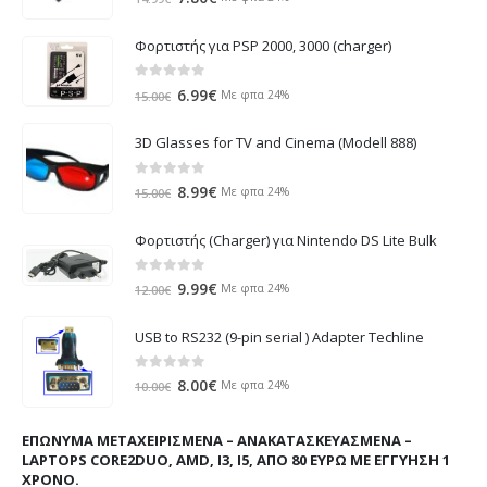
price
τρέχουσα
was:
τιμή
Φορτιστής για PSP 2000, 3000 (charger)
14.99€.
είναι:
7.80€.
0
out of 5
Original
Η
6.99
€
Με φπα 24%
15.00
€
price
τρέχουσα
was:
τιμή
3D Glasses for TV and Cinema (Modell 888)
15.00€.
είναι:
6.99€.
0
out of 5
Original
Η
8.99
€
Με φπα 24%
15.00
€
price
τρέχουσα
was:
τιμή
Φορτιστής (Charger) για Nintendo DS Lite Bulk
15.00€.
είναι:
8.99€.
0
out of 5
Original
Η
9.99
€
Με φπα 24%
12.00
€
price
τρέχουσα
was:
τιμή
USB to RS232 (9-pin serial ) Adapter Techline
12.00€.
είναι:
9.99€.
0
out of 5
Original
Η
8.00
€
Με φπα 24%
10.00
€
price
τρέχουσα
was:
τιμή
ΕΠΏΝΥΜΑ ΜΕΤΑΧΕΙΡΙΣΜΈΝΑ – ΑΝΑΚΑΤΑΣΚΕΥΑΣΜΈΝΑ –
10.00€.
είναι:
LAPTOPS CORE2DUO, AMD, I3, I5, ΑΠΌ 80 ΕΥΡΏ ΜΕ ΕΓΓΎΗΣΗ 1
8.00€.
ΧΡΌΝΟ.