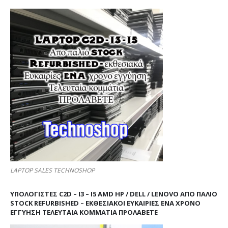
LAPTOP SALES TECHNOSHOP
ΥΠΟΛΟΓΙΣΤΕΣ C2D – I3 – I5 AMD HP / DELL / LENOVO ΑΠΟ ΠΑΛΙΌ
STOCK REFURBISHED – ΕΚΘΕΣΙΑΚΟΊ ΕΥΚΑΙΡΊΕΣ ΈΝΑ ΧΡΌΝΟ
ΕΓΓΎΗΣΗ ΤΕΛΕΥΤΑΊΑ ΚΟΜΜΆΤΙΑ ΠΡΟΛΑΒΕΤΕ