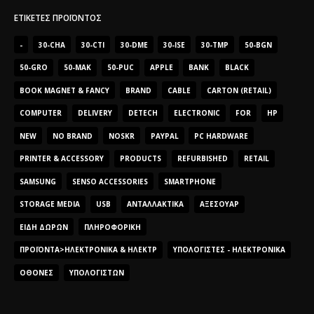
ΕΤΙΚΈΤΕΣ ΠΡΟΪΌΝΤΟΣ
-
30-CHA
30-CTI
30-DME
30-ISE
30-TMP
50-BGN
50-GRO
50-MAK
50-PUC
APPLE
BANK
BLACK
BOOK MAGNET & FANCY
BRAND
CABLE
CARTON (RETAIL)
COMPUTER
DELIVERY
DETECH
ELECTRONIC
FOR
HP
NEW
NO BRAND
NOSKR
PAYPAL
PC HARDWARE
PRINTER & ACCESSORY
PRODUCTS
REFURBISHED
RETAIL
SAMSUNG
SENSO ACCESSORIES
SMARTPHONE
STORAGE MEDIA
USB
ΑΝΤΑΛΛΑΚΤΙΚΆ
ΑΞΕΣΟΥΆΡ
ΕΊΔΗ ΔΏΡΩΝ
ΠΛΗΡΟΦΟΡΙΚΉ
ΠΡΟΪΌΝΤΑ>ΗΛΕΚΤΡΟΝΙΚΆ & ΗΛΕΚΤΡ
ΥΠΟΛΟΓΙΣΤΈΣ - ΗΛΕΚΤΡΟΝΙΚΆ
ΟΘΌΝΕΣ
ΥΠΟΛΟΓΙΣΤΏΝ