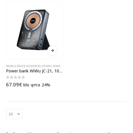
MOBILE DEVICE ACCESORIES
,
OTHERS
,
POWER BANKS
,
ΠΡΟΪΌΝΤΑ ΠΛΗΡΟΦΟΡΙΚΉΣ - ΚΙΝΗΤΉΣ ΤΗΛΕΦΩΝ
Power bank WiWu JC-21, 10000mAh, 22.5W, Qi, MagSafe, Black – 87080
0
out of 5
67.09
€
Με φπα 24%