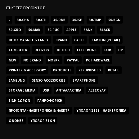
ΕΤΙΚΈΤΕΣ ΠΡΟΪΌΝΤΟΣ
-
30-CHA
30-CTI
30-DME
30-ISE
30-TMP
50-BGN
50-GRO
50-MAK
50-PUC
APPLE
BANK
BLACK
BOOK MAGNET & FANCY
BRAND
CABLE
CARTON (RETAIL)
COMPUTER
DELIVERY
DETECH
ELECTRONIC
FOR
HP
NEW
NO BRAND
NOSKR
PAYPAL
PC HARDWARE
PRINTER & ACCESSORY
PRODUCTS
REFURBISHED
RETAIL
SAMSUNG
SENSO ACCESSORIES
SMARTPHONE
STORAGE MEDIA
USB
ΑΝΤΑΛΛΑΚΤΙΚΆ
ΑΞΕΣΟΥΆΡ
ΕΊΔΗ ΔΏΡΩΝ
ΠΛΗΡΟΦΟΡΙΚΉ
ΠΡΟΪΌΝΤΑ>ΗΛΕΚΤΡΟΝΙΚΆ & ΗΛΕΚΤΡ
ΥΠΟΛΟΓΙΣΤΈΣ - ΗΛΕΚΤΡΟΝΙΚΆ
ΟΘΌΝΕΣ
ΥΠΟΛΟΓΙΣΤΏΝ