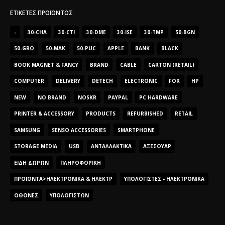
ΕΤΙΚΈΤΕΣ ΠΡΟΪΌΝΤΟΣ
-
30-CHA
30-CTI
30-DME
30-ISE
30-TMP
50-BGN
50-GRO
50-MAK
50-PUC
APPLE
BANK
BLACK
BOOK MAGNET & FANCY
BRAND
CABLE
CARTON (RETAIL)
COMPUTER
DELIVERY
DETECH
ELECTRONIC
FOR
HP
NEW
NO BRAND
NOSKR
PAYPAL
PC HARDWARE
PRINTER & ACCESSORY
PRODUCTS
REFURBISHED
RETAIL
SAMSUNG
SENSO ACCESSORIES
SMARTPHONE
STORAGE MEDIA
USB
ΑΝΤΑΛΛΑΚΤΙΚΆ
ΑΞΕΣΟΥΆΡ
ΕΊΔΗ ΔΏΡΩΝ
ΠΛΗΡΟΦΟΡΙΚΉ
ΠΡΟΪΌΝΤΑ>ΗΛΕΚΤΡΟΝΙΚΆ & ΗΛΕΚΤΡ
ΥΠΟΛΟΓΙΣΤΈΣ - ΗΛΕΚΤΡΟΝΙΚΆ
ΟΘΌΝΕΣ
ΥΠΟΛΟΓΙΣΤΏΝ