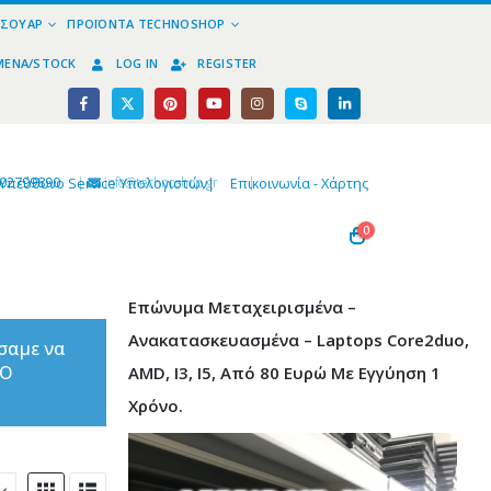
ΕΣΟΥΆΡ
ΠΡΟΪΌΝΤΑ TECHNOSHOP
ΜΈΝΑ/STOCK
LOG IN
REGISTER
02799890
|
info@technoshop,gr
|
Υπεύθυνο Service Υπολογιστών
|
Επικοινωνία - Χάρτης
0
Επώνυμα Μεταχειρισμένα –
Ανακατασκευασμένα – Laptops Core2duo,
σαμε να
ΤΟ
AMD, I3, I5, Από 80 Ευρώ Με Εγγύηση 1
Χρόνο.