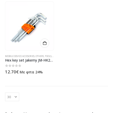
MOBILE DEVICE ACCESORIES
,
OTHERS
,
TOOLS
,
ΠΡΟΪΌΝΤΑ ΠΛΗΡΟΦΟΡΙΚΉΣ - ΚΙΝΗΤΉΣ ΤΗΛΕΦΩΝΊΑΣ - Η
Hex key set Jakemy JM-HK2-1, 9 pieces, CR-V – 17645
0
out of 5
12.70
€
Με φπα 24%