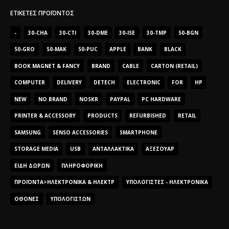
ΕΤΙΚΈΤΕΣ ΠΡΟΪΌΝΤΟΣ
-
30-CHA
30-CTI
30-DME
30-ISE
30-TMP
50-BGN
50-GRO
50-MAK
50-PUC
APPLE
BANK
BLACK
BOOK MAGNET & FANCY
BRAND
CABLE
CARTON (RETAIL)
COMPUTER
DELIVERY
DETECH
ELECTRONIC
FOR
HP
NEW
NO BRAND
NOSKR
PAYPAL
PC HARDWARE
PRINTER & ACCESSORY
PRODUCTS
REFURBISHED
RETAIL
SAMSUNG
SENSO ACCESSORIES
SMARTPHONE
STORAGE MEDIA
USB
ΑΝΤΑΛΛΑΚΤΙΚΆ
ΑΞΕΣΟΥΆΡ
ΕΊΔΗ ΔΏΡΩΝ
ΠΛΗΡΟΦΟΡΙΚΉ
ΠΡΟΪΌΝΤΑ>ΗΛΕΚΤΡΟΝΙΚΆ & ΗΛΕΚΤΡ
ΥΠΟΛΟΓΙΣΤΈΣ - ΗΛΕΚΤΡΟΝΙΚΆ
ΟΘΌΝΕΣ
ΥΠΟΛΟΓΙΣΤΏΝ