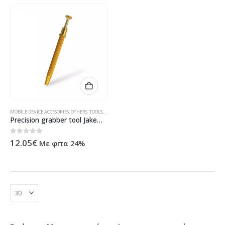
MOBILE DEVICE ACCESORIES
,
OTHERS
,
TOOLS
,
ΠΡΟΪΌΝΤΑ ΠΛΗΡΟΦΟΡΙΚΉΣ - ΚΙΝΗΤΉΣ ΤΗΛΕΦΩΝΊΑΣ - Η
Precision grabber tool Jakemy JM-T8-11, Orange – 17631
0
out of 5
12.05
€
Με φπα 24%