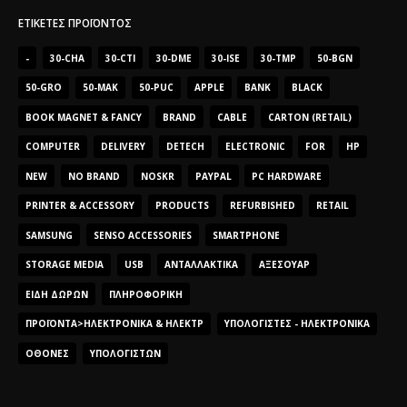
ΕΤΙΚΈΤΕΣ ΠΡΟΪΌΝΤΟΣ
-
30-CHA
30-CTI
30-DME
30-ISE
30-TMP
50-BGN
50-GRO
50-MAK
50-PUC
APPLE
BANK
BLACK
BOOK MAGNET & FANCY
BRAND
CABLE
CARTON (RETAIL)
COMPUTER
DELIVERY
DETECH
ELECTRONIC
FOR
HP
NEW
NO BRAND
NOSKR
PAYPAL
PC HARDWARE
PRINTER & ACCESSORY
PRODUCTS
REFURBISHED
RETAIL
SAMSUNG
SENSO ACCESSORIES
SMARTPHONE
STORAGE MEDIA
USB
ΑΝΤΑΛΛΑΚΤΙΚΆ
ΑΞΕΣΟΥΆΡ
ΕΊΔΗ ΔΏΡΩΝ
ΠΛΗΡΟΦΟΡΙΚΉ
ΠΡΟΪΌΝΤΑ>ΗΛΕΚΤΡΟΝΙΚΆ & ΗΛΕΚΤΡ
ΥΠΟΛΟΓΙΣΤΈΣ - ΗΛΕΚΤΡΟΝΙΚΆ
ΟΘΌΝΕΣ
ΥΠΟΛΟΓΙΣΤΏΝ