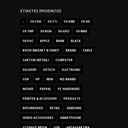
ΕΤΙΚΈΤΕΣ ΠΡΟΪΌΝΤΟΣ
-
30-CHA
30-CTI
30-DME
30-ISE
30-TMP
50-BGN
50-GRO
50-MAK
50-PUC
APPLE
BANK
BLACK
BOOK MAGNET & FANCY
BRAND
CABLE
CARTON (RETAIL)
COMPUTER
DELIVERY
DETECH
ELECTRONIC
FOR
HP
NEW
NO BRAND
NOSKR
PAYPAL
PC HARDWARE
PRINTER & ACCESSORY
PRODUCTS
REFURBISHED
RETAIL
SAMSUNG
SENSO ACCESSORIES
SMARTPHONE
STORAGE MEDIA
USB
ΑΝΤΑΛΛΑΚΤΙΚΆ