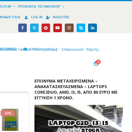
ΕΣΟΥΆΡ
ΠΡΟΪΌΝΤΑ TECHNOSHOP
ΜΈΝΑ/STOCK
LOG IN
REGISTER
02799890
|
info@technoshop,gr
|
Υπεύθυνο Service Υπολογιστών
|
Επικοινωνία - Χάρτης
0
ΕΠΏΝΥΜΑ ΜΕΤΑΧΕΙΡΙΣΜΈΝΑ –
ΑΝΑΚΑΤΑΣΚΕΥΑΣΜΈΝΑ – LAPTOPS
CORE2DUO, AMD, I3, I5, ΑΠΌ 80 ΕΥΡΏ ΜΕ
ΕΓΓΎΗΣΗ 1 ΧΡΌΝΟ.
-60%