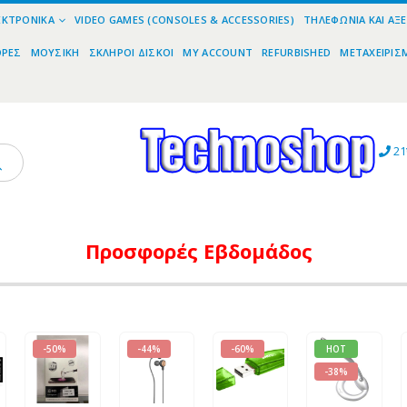
ΕΚΤΡΟΝΙΚΆ
VIDEO GAMES (CONSOLES & ACCESSORIES)
ΤΗΛΕΦΩΝΊΑ ΚΑΙ ΑΞ
ΟΡΕΣ
ΜΟΥΣΙΚΉ
ΣΚΛΗΡΟΊ ΔΊΣΚΟΙ
MY ACCOUNT
REFURBISHED
ΜΕΤΑΧΕΙΡΙΣ
21
Προσφορές
Εβδομάδος
-50%
-44%
-60%
HOT
-38%