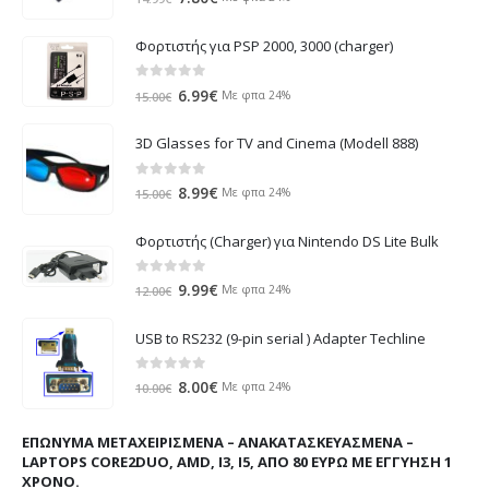
price
τρέχουσα
was:
τιμή
Φορτιστής για PSP 2000, 3000 (charger)
14.99€.
είναι:
7.80€.
0
out of 5
Original
Η
6.99
€
Με φπα 24%
15.00
€
price
τρέχουσα
was:
τιμή
3D Glasses for TV and Cinema (Modell 888)
15.00€.
είναι:
6.99€.
0
out of 5
Original
Η
8.99
€
Με φπα 24%
15.00
€
price
τρέχουσα
was:
τιμή
Φορτιστής (Charger) για Nintendo DS Lite Bulk
15.00€.
είναι:
8.99€.
0
out of 5
Original
Η
9.99
€
Με φπα 24%
12.00
€
price
τρέχουσα
was:
τιμή
USB to RS232 (9-pin serial ) Adapter Techline
12.00€.
είναι:
9.99€.
0
out of 5
Original
Η
8.00
€
Με φπα 24%
10.00
€
price
τρέχουσα
was:
τιμή
ΕΠΏΝΥΜΑ ΜΕΤΑΧΕΙΡΙΣΜΈΝΑ – ΑΝΑΚΑΤΑΣΚΕΥΑΣΜΈΝΑ –
10.00€.
είναι:
LAPTOPS CORE2DUO, AMD, I3, I5, ΑΠΌ 80 ΕΥΡΏ ΜΕ ΕΓΓΎΗΣΗ 1
8.00€.
ΧΡΌΝΟ.