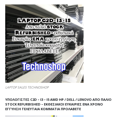
LAPTOP SALES TECHNOSHOP
ΥΠΟΛΟΓΙΣΤΕΣ C2D – I3 – I5 AMD HP / DELL / LENOVO ΑΠΟ ΠΑΛΙΌ
STOCK REFURBISHED – ΕΚΘΕΣΙΑΚΟΊ ΕΥΚΑΙΡΊΕΣ ΈΝΑ ΧΡΌΝΟ
ΕΓΓΎΗΣΗ ΤΕΛΕΥΤΑΊΑ ΚΟΜΜΆΤΙΑ ΠΡΟΛΑΒΕΤΕ