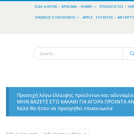
ΕΊΔΗ ΔΏΡΩΝ – ΧΡΉΣΙΜΑ – HOBBY
ΥΠΟΛΟΓΙΣΤΈΣ – ΗΛ
ΟΙΚΙΑΚΌΣ ΕΞΟΠΛΙΣΜΌΣ
APPLE
ΣΥΣΚΕΥΈΣ – ΑΝΤΆΠΤ
Προσοχή λόγω έλλειψης προϊόντων και αδυναμί
ΜΗΝ ΒΑΖΕΤΕ ΣΤΟ ΚΑΛΑΘΙ ΓΙΑ ΑΓΟΡΑ ΠΡΟΙΝΤΑ 
Καλό θα ήταν να προηγηθεί επικοινωνία
Ταξινόμηση κατά: