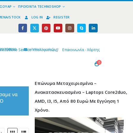
ΕΣΟΥΆΡ
ΠΡΟΪΌΝΤΑ TECHNOSHOP
ΜΈΝΑ/STOCK
LOG IN
REGISTER
02799890
|
info@technoshop,gr
|
Υπεύθυνο Service Υπολογιστών
|
Επικοινωνία - Χάρτης
0
Επώνυμα Μεταχειρισμένα –
Ανακατασκευασμένα – Laptops Core2duo,
σαμε να
ΤΟ
AMD, I3, I5, Από 80 Ευρώ Με Εγγύηση 1
Χρόνο.