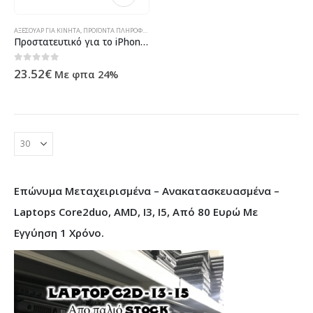
ΑΞΕΣΟΥΑΡ ΓΙΑ ΚΙΝΗΤΑ
,
ΠΡΟΪΌΝΤΑ ΠΛΗΡΟΦΟΡΙΚΉΣ - ΚΙΝΗΤΉΣ ΤΗΛΕΦΩΝΊΑΣ - ΗΛΕΚΤΡΟΝΙΚΆ
Προστατευτικό για το iPhone 7 Plus, Remax Journey, αδιάβροχο, λεπτός, λευκό – 51498
0
out of 5
23.52
€
Με φπα 24%
Επώνυμα Μεταχειρισμένα – Ανακατασκευασμένα –
Laptops Core2duo, AMD, I3, I5, Από 80 Ευρώ Με
Εγγύηση 1 Χρόνο.