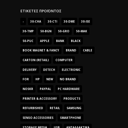
ΕΤΙΚΈΤΕΣ ΠΡΟΪΌΝΤΟΣ
-
30-CHA
30-CTI
30-DME
30-ISE
30-TMP
50-BGN
50-GRO
50-MAK
50-PUC
APPLE
BANK
BLACK
BOOK MAGNET & FANCY
BRAND
CABLE
CARTON (RETAIL)
COMPUTER
DELIVERY
DETECH
ELECTRONIC
FOR
HP
NEW
NO BRAND
NOSKR
PAYPAL
PC HARDWARE
PRINTER & ACCESSORY
PRODUCTS
REFURBISHED
RETAIL
SAMSUNG
SENSO ACCESSORIES
SMARTPHONE
STORAGE MEDIA
USB
ΑΝΤΑΛΛΑΚΤΙΚΆ