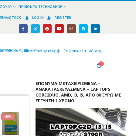
ΕΣΟΥΆΡ
ΠΡΟΪΌΝΤΑ TECHNOSHOP
ΜΈΝΑ/STOCK
LOG IN
REGISTER
02799890
|
info@technoshop,gr
|
Υπεύθυνο Service Υπολογιστών
|
Επικοινωνία - Χάρτης
0
ΕΠΏΝΥΜΑ ΜΕΤΑΧΕΙΡΙΣΜΈΝΑ –
ΑΝΑΚΑΤΑΣΚΕΥΑΣΜΈΝΑ – LAPTOPS
CORE2DUO, AMD, I3, I5, ΑΠΌ 80 ΕΥΡΏ ΜΕ
ΕΓΓΎΗΣΗ 1 ΧΡΌΝΟ.
-60%