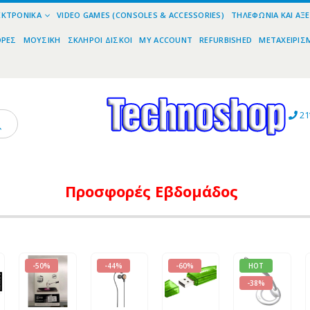
ΕΚΤΡΟΝΙΚΆ
VIDEO GAMES (CONSOLES & ACCESSORIES)
ΤΗΛΕΦΩΝΊΑ ΚΑΙ ΑΞ
ΟΡΕΣ
ΜΟΥΣΙΚΉ
ΣΚΛΗΡΟΊ ΔΊΣΚΟΙ
MY ACCOUNT
REFURBISHED
ΜΕΤΑΧΕΙΡΙΣ
21
Προσφορές
Εβδομάδος
-50%
-44%
-60%
HOT
-38%