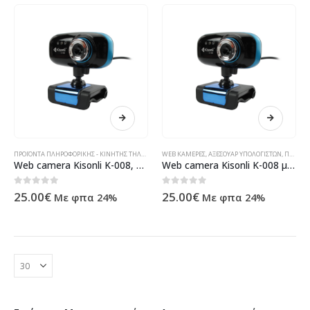
ΠΡΟΪΌΝΤΑ ΠΛΗΡΟΦΟΡΙΚΉΣ - ΚΙΝΗΤΉΣ ΤΗΛΕΦΩΝΊΑΣ - ΗΛΕΚΤΡΟΝΙΚΆ
WEB ΚΆΜΕΡΕΣ
,
ΑΞΕΣΟΥΆΡ ΥΠΟΛΟΓΙΣΤΏΝ
,
ΠΕΡΙΦΕΡΕΙΑΚΆ ΥΠΟΛΟΓΙΣΤΏΝ
Web camera Kisonli K-008, With microphone and USB, Blue – 3022
Web camera Kisonli K-008 με Μικρόφωνο, Μπλέ – 3022
0
out of 5
0
out of 5
25.00
€
25.00
€
Με φπα 24%
Με φπα 24%