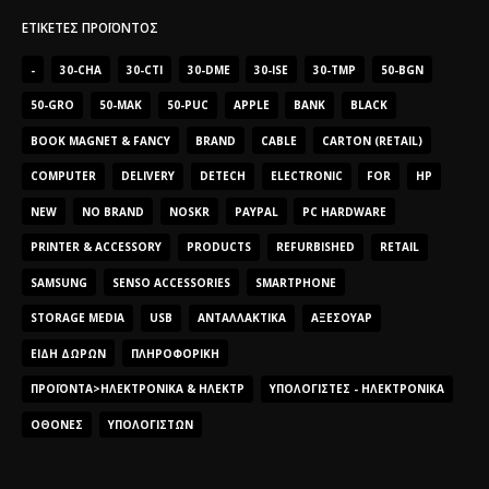
ΕΤΙΚΈΤΕΣ ΠΡΟΪΌΝΤΟΣ
-
30-CHA
30-CTI
30-DME
30-ISE
30-TMP
50-BGN
50-GRO
50-MAK
50-PUC
APPLE
BANK
BLACK
BOOK MAGNET & FANCY
BRAND
CABLE
CARTON (RETAIL)
COMPUTER
DELIVERY
DETECH
ELECTRONIC
FOR
HP
NEW
NO BRAND
NOSKR
PAYPAL
PC HARDWARE
PRINTER & ACCESSORY
PRODUCTS
REFURBISHED
RETAIL
SAMSUNG
SENSO ACCESSORIES
SMARTPHONE
STORAGE MEDIA
USB
ΑΝΤΑΛΛΑΚΤΙΚΆ
ΑΞΕΣΟΥΆΡ
ΕΊΔΗ ΔΏΡΩΝ
ΠΛΗΡΟΦΟΡΙΚΉ
ΠΡΟΪΌΝΤΑ>ΗΛΕΚΤΡΟΝΙΚΆ & ΗΛΕΚΤΡ
ΥΠΟΛΟΓΙΣΤΈΣ - ΗΛΕΚΤΡΟΝΙΚΆ
ΟΘΌΝΕΣ
ΥΠΟΛΟΓΙΣΤΏΝ