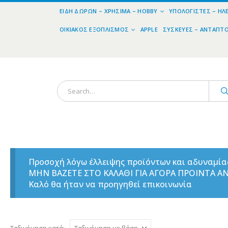
ΕΊΔΗ ΔΏΡΩΝ – ΧΡΉΣΙΜΑ – HOBBY
ΥΠΟΛΟΓΙΣΤΈΣ – ΗΛ
ΟΙΚΙΑΚΌΣ ΕΞΟΠΛΙΣΜΌΣ
APPLE
ΣΥΣΚΕΥΈΣ – ΑΝΤΆΠΤ
Προσοχή λόγω έλλειψης προϊόντων και αδυναμί
ΜΗΝ ΒΑΖΕΤΕ ΣΤΟ ΚΑΛΑΘΙ ΓΙΑ ΑΓΟΡΑ ΠΡΟΙΝΤΑ 
Καλό θα ήταν να προηγηθεί επικοινωνία
Ταξινόμηση κατά: