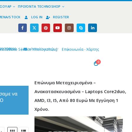
ΕΣΟΥΆΡ
ΠΡΟΪΌΝΤΑ TECHNOSHOP
ΜΈΝΑ/STOCK
LOG IN
REGISTER
02799890
|
info@technoshop,gr
|
Υπεύθυνο Service Υπολογιστών
|
Επικοινωνία - Χάρτης
0
Επώνυμα Μεταχειρισμένα –
Ανακατασκευασμένα – Laptops Core2duo,
σαμε να
ΤΟ
AMD, I3, I5, Από 80 Ευρώ Με Εγγύηση 1
Χρόνο.