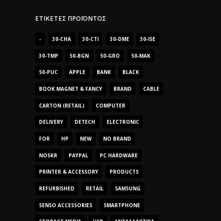
ΕΤΙΚΈΤΕΣ ΠΡΟΪΌΝΤΟΣ
-
30-CHA
30-CTI
30-DME
30-ISE
30-TMP
50-BGN
50-GRO
50-MAK
50-PUC
APPLE
BANK
BLACK
BOOK MAGNET & FANCY
BRAND
CABLE
CARTON (RETAIL)
COMPUTER
DELIVERY
DETECH
ELECTRONIC
FOR
HP
NEW
NO BRAND
NOSKR
PAYPAL
PC HARDWARE
PRINTER & ACCESSORY
PRODUCTS
REFURBISHED
RETAIL
SAMSUNG
SENSO ACCESSORIES
SMARTPHONE