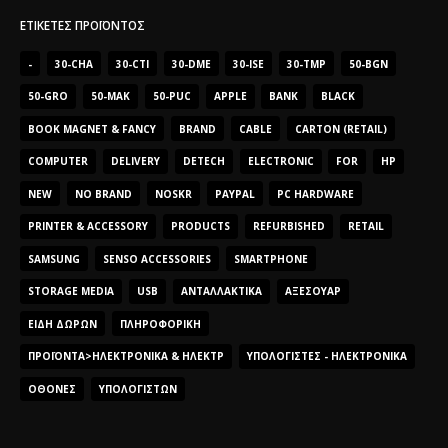
ΕΤΙΚΈΤΕΣ ΠΡΟΪΌΝΤΟΣ
-
30-CHA
30-CTI
30-DME
30-ISE
30-TMP
50-BGN
50-GRO
50-MAK
50-PUC
APPLE
BANK
BLACK
BOOK MAGNET & FANCY
BRAND
CABLE
CARTON (RETAIL)
COMPUTER
DELIVERY
DETECH
ELECTRONIC
FOR
HP
NEW
NO BRAND
NOSKR
PAYPAL
PC HARDWARE
PRINTER & ACCESSORY
PRODUCTS
REFURBISHED
RETAIL
SAMSUNG
SENSO ACCESSORIES
SMARTPHONE
STORAGE MEDIA
USB
ΑΝΤΑΛΛΑΚΤΙΚΆ
ΑΞΕΣΟΥΆΡ
ΕΊΔΗ ΔΏΡΩΝ
ΠΛΗΡΟΦΟΡΙΚΉ
ΠΡΟΪΌΝΤΑ>ΗΛΕΚΤΡΟΝΙΚΆ & ΗΛΕΚΤΡ
ΥΠΟΛΟΓΙΣΤΈΣ - ΗΛΕΚΤΡΟΝΙΚΆ
ΟΘΌΝΕΣ
ΥΠΟΛΟΓΙΣΤΏΝ