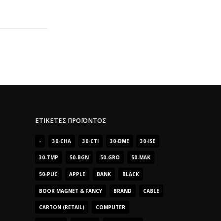
ΕΤΙΚΈΤΕΣ ΠΡΟΪΌΝΤΟΣ
-
30-CHA
30-CTI
30-DME
30-ISE
30-TMP
50-BGN
50-GRO
50-MAK
50-PUC
APPLE
BANK
BLACK
BOOK MAGNET & FANCY
BRAND
CABLE
CARTON (RETAIL)
COMPUTER