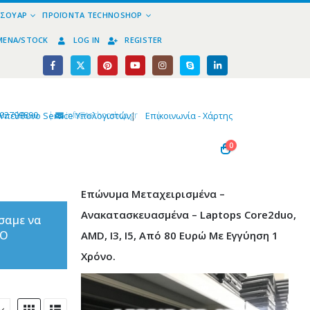
ΕΣΟΥΆΡ
ΠΡΟΪΌΝΤΑ TECHNOSHOP
ΜΈΝΑ/STOCK
LOG IN
REGISTER
02799890
|
info@technoshop,gr
|
Υπεύθυνο Service Υπολογιστών
|
Επικοινωνία - Χάρτης
0
Επώνυμα Μεταχειρισμένα –
Ανακατασκευασμένα – Laptops Core2duo,
σαμε να
ΤΟ
AMD, I3, I5, Από 80 Ευρώ Με Εγγύηση 1
Χρόνο.