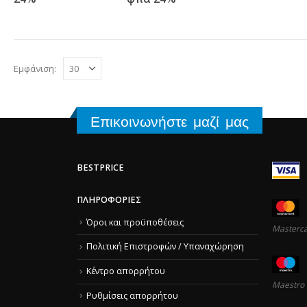
was:
τιμή
22.20€.
είναι:
12.93€.
Εμφάνιση:
Επικοινωνήστε μαζί μας
BESTPRICE
ΠΛΗΡΟΦΟΡΊΕΣ
Όροι και προϋποθέσεις
Masterc
Πολιτική Επιστροφών / Υπαναχώρηση
Κέντρο απορρήτου
Maestro
Ρυθμίσεις απορρήτου