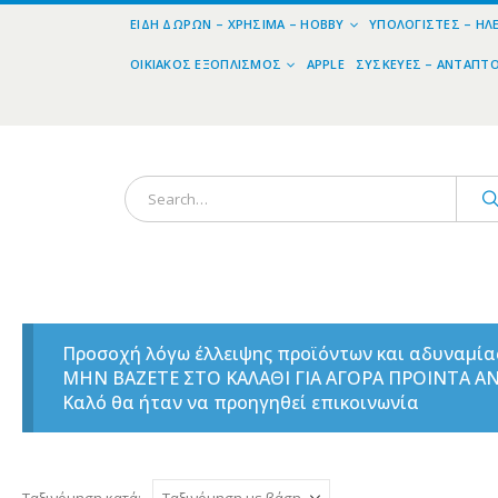
ΕΊΔΗ ΔΏΡΩΝ – ΧΡΉΣΙΜΑ – HOBBY
ΥΠΟΛΟΓΙΣΤΈΣ – ΗΛ
ΟΙΚΙΑΚΌΣ ΕΞΟΠΛΙΣΜΌΣ
APPLE
ΣΥΣΚΕΥΈΣ – ΑΝΤΆΠΤ
Προσοχή λόγω έλλειψης προϊόντων και αδυναμί
ΜΗΝ ΒΑΖΕΤΕ ΣΤΟ ΚΑΛΑΘΙ ΓΙΑ ΑΓΟΡΑ ΠΡΟΙΝΤΑ 
Καλό θα ήταν να προηγηθεί επικοινωνία
Ταξινόμηση κατά: