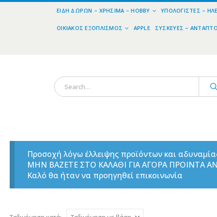
ΕΊΔΗ ΔΏΡΩΝ – ΧΡΉΣΙΜΑ – HOBBY
ΥΠΟΛΟΓΙΣΤΈΣ – ΗΛ
ΟΙΚΙΑΚΌΣ ΕΞΟΠΛΙΣΜΌΣ
APPLE
ΣΥΣΚΕΥΈΣ – ΑΝΤΆΠΤ
Προσοχή λόγω έλλειψης προϊόντων και αδυναμί
ΜΗΝ ΒΑΖΕΤΕ ΣΤΟ ΚΑΛΑΘΙ ΓΙΑ ΑΓΟΡΑ ΠΡΟΙΝΤΑ 
Καλό θα ήταν να προηγηθεί επικοινωνία
Ταξινόμηση κατά: