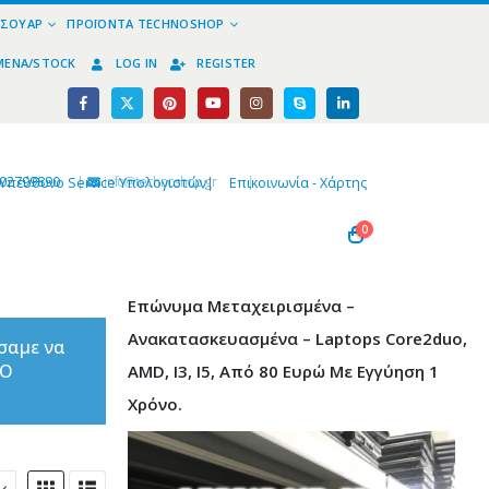
ΕΣΟΥΆΡ
ΠΡΟΪΌΝΤΑ TECHNOSHOP
ΜΈΝΑ/STOCK
LOG IN
REGISTER
02799890
|
info@technoshop,gr
|
Υπεύθυνο Service Υπολογιστών
|
Επικοινωνία - Χάρτης
0
Επώνυμα Μεταχειρισμένα –
Ανακατασκευασμένα – Laptops Core2duo,
σαμε να
ΤΟ
AMD, I3, I5, Από 80 Ευρώ Με Εγγύηση 1
Χρόνο.