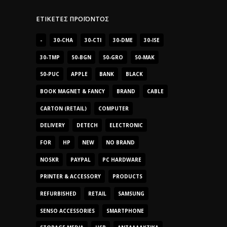
ΕΤΙΚΈΤΕΣ ΠΡΟΪΌΝΤΟΣ
-
30-CHA
30-CTI
30-DME
30-ISE
30-TMP
50-BGN
50-GRO
50-MAK
50-PUC
APPLE
BANK
BLACK
BOOK MAGNET & FANCY
BRAND
CABLE
CARTON (RETAIL)
COMPUTER
DELIVERY
DETECH
ELECTRONIC
FOR
HP
NEW
NO BRAND
NOSKR
PAYPAL
PC HARDWARE
PRINTER & ACCESSORY
PRODUCTS
REFURBISHED
RETAIL
SAMSUNG
SENSO ACCESSORIES
SMARTPHONE