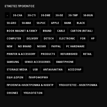
ΕΤΙΚΈΤΕΣ ΠΡΟΪΌΝΤΟΣ
-
30-CHA
30-CTI
30-DME
30-ISE
30-TMP
50-BGN
50-GRO
50-MAK
50-PUC
APPLE
BANK
BLACK
BOOK MAGNET & FANCY
BRAND
CABLE
CARTON (RETAIL)
COMPUTER
DELIVERY
DETECH
ELECTRONIC
FOR
HP
NEW
NO BRAND
NOSKR
PAYPAL
PC HARDWARE
PRINTER & ACCESSORY
PRODUCTS
REFURBISHED
RETAIL
SAMSUNG
SENSO ACCESSORIES
SMARTPHONE
STORAGE MEDIA
USB
ΑΝΤΑΛΛΑΚΤΙΚΆ
ΑΞΕΣΟΥΆΡ
ΕΊΔΗ ΔΏΡΩΝ
ΠΛΗΡΟΦΟΡΙΚΉ
ΠΡΟΪΌΝΤΑ>ΗΛΕΚΤΡΟΝΙΚΆ & ΗΛΕΚΤΡ
ΥΠΟΛΟΓΙΣΤΈΣ - ΗΛΕΚΤΡΟΝΙΚΆ
ΟΘΌΝΕΣ
ΥΠΟΛΟΓΙΣΤΏΝ