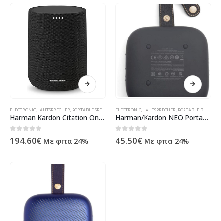
ELECTRONIC
,
LAUTSPRECHER
,
PORTABLE SPEAKER
,
ΠΡΟΪΌΝΤΑ ΠΛΗΡΟΦΟΡΙΚΉΣ - ΚΙΝΗΤΉΣ ΤΗΛΕΦΩΝΊΑ
ELECTRONIC
,
LAUTSPRECHER
,
PORTABLE BLUETOOTH SPEAKER
Harman Kardon Citation One Black Multiroom
Harman/Kardon NEO Portable Bluetooth Speaker Gray
0
out of 5
0
out of 5
194.60
€
45.50
€
Με φπα 24%
Με φπα 24%