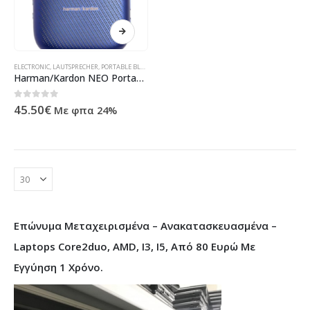
ELECTRONIC
,
LAUTSPRECHER
,
PORTABLE BLUETOOTH SPEAKER
,
ΠΡΟΪΌΝΤΑ ΠΛΗΡΟΦΟΡΙΚΉΣ - ΚΙΝΗΤΉ
Harman/Kardon NEO Portable Bluetooth Speaker Blue
0
out of 5
45.50
€
Με φπα 24%
Επώνυμα Μεταχειρισμένα – Ανακατασκευασμένα –
Laptops Core2duo, AMD, I3, I5, Από 80 Ευρώ Με
Εγγύηση 1 Χρόνο.