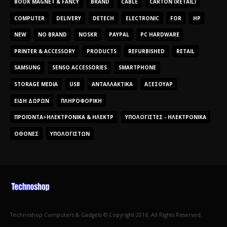
BOOK MAGNET & FANCY
BRAND
CABLE
CARTON (RETAIL)
COMPUTER
DELIVERY
DETECH
ELECTRONIC
FOR
HP
NEW
NO BRAND
NOSKR
PAYPAL
PC HARDWARE
PRINTER & ACCESSORY
PRODUCTS
REFURBISHED
RETAIL
SAMSUNG
SENSO ACCESSORIES
SMARTPHONE
STORAGE MEDIA
USB
ΑΝΤΑΛΛΑΚΤΙΚΆ
ΑΞΕΣΟΥΆΡ
ΕΊΔΗ ΔΏΡΩΝ
ΠΛΗΡΟΦΟΡΙΚΉ
ΠΡΟΪΌΝΤΑ>ΗΛΕΚΤΡΟΝΙΚΆ & ΗΛΕΚΤΡ
ΥΠΟΛΟΓΙΣΤΈΣ - ΗΛΕΚΤΡΟΝΙΚΆ
ΟΘΌΝΕΣ
ΥΠΟΛΟΓΙΣΤΏΝ
Technoshop Computers & Gadgets © Copyright 2016. All Rights Reserved.