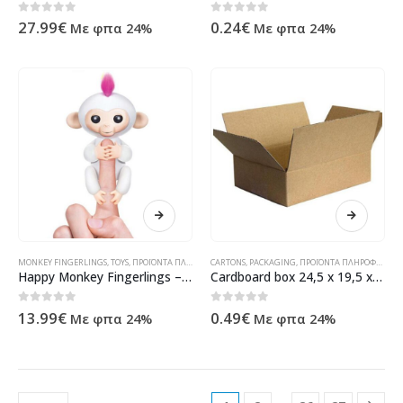
0
out of 5
0
out of 5
27.99
€
0.24
€
Με φπα 24%
Με φπα 24%
MONKEY FINGERLINGS
,
TOYS
,
ΠΡΟΪΌΝΤΑ ΠΛΗΡΟΦΟΡΙΚΉΣ - ΚΙΝΗΤΉΣ ΤΗΛΕΦΩΝΊΑΣ - ΗΛΕΚΤΡΟΝΙΚΆ
CARTONS
,
PACKAGING
,
ΠΡΟΪΌΝΤΑ ΠΛΗΡΟΦΟΡΙΚΉΣ - ΚΙΝΗΤΉΣ ΤΗΛΕΦΩΝΊΑΣ - ΗΛΕΚΤΡΟΝΙΚΆ
Happy Monkey Fingerlings – White
Cardboard box 24,5 x 19,5 x 14cm (ca. 6,7 Liter)
0
out of 5
0
out of 5
13.99
€
0.49
€
Με φπα 24%
Με φπα 24%