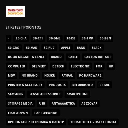
ΕΤΙΚΈΤΕΣ ΠΡΟΪΌΝΤΟΣ
-
30-CHA
30-CTI
30-DME
30-ISE
30-TMP
50-BGN
50-GRO
50-MAK
50-PUC
APPLE
BANK
BLACK
BOOK MAGNET & FANCY
BRAND
CABLE
CARTON (RETAIL)
COMPUTER
DELIVERY
DETECH
ELECTRONIC
FOR
HP
NEW
NO BRAND
NOSKR
PAYPAL
PC HARDWARE
PRINTER & ACCESSORY
PRODUCTS
REFURBISHED
RETAIL
SAMSUNG
SENSO ACCESSORIES
SMARTPHONE
STORAGE MEDIA
USB
ΑΝΤΑΛΛΑΚΤΙΚΆ
ΑΞΕΣΟΥΆΡ
ΕΊΔΗ ΔΏΡΩΝ
ΠΛΗΡΟΦΟΡΙΚΉ
ΠΡΟΪΌΝΤΑ>ΗΛΕΚΤΡΟΝΙΚΆ & ΗΛΕΚΤΡ
ΥΠΟΛΟΓΙΣΤΈΣ - ΗΛΕΚΤΡΟΝΙΚΆ