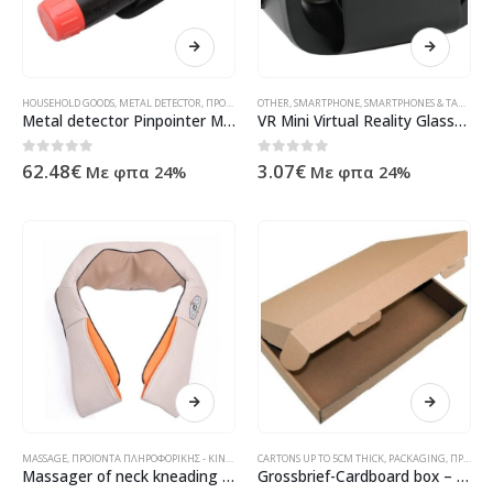
HOUSEHOLD GOODS
,
METAL DETECTOR
,
ΠΡΟΪΌΝΤΑ ΠΛΗΡΟΦΟΡΙΚΉΣ - ΚΙΝΗΤΉΣ ΤΗΛΕΦΩΝΊΑΣ - ΗΛΕΚΤΡΟΝΙΚΆ
OTHER
,
SMARTPHONE
,
SMARTPHONES & TABLET ACCESSORY
Metal detector Pinpointer MD6003
VR Mini Virtual Reality Glasses for Smartphones
0
out of 5
0
out of 5
62.48
€
3.07
€
Με φπα 24%
Με φπα 24%
MASSAGE
,
ΠΡΟΪΌΝΤΑ ΠΛΗΡΟΦΟΡΙΚΉΣ - ΚΙΝΗΤΉΣ ΤΗΛΕΦΩΝΊΑΣ - ΗΛΕΚΤΡΟΝΙΚΆ
CARTONS UP TO 5CM THICK
,
PACKAGING
,
ΠΡΟΪΌΝΤΑ ΠΛΗΡΟΦΟΡΙΚΉΣ - ΚΙΝΗΤΉΣ ΤΗΛΕΦΩΝΊΑΣ - ΗΛΕΚΤΡΟΝΙΚΆ
Massager of neck kneading with heating function
Grossbrief-Cardboard box – A5 Brown (23,5 x 16,0 x 2,0cm)