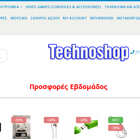
ΕΚΤΡΟΝΙΚΆ
VIDEO GAMES (CONSOLES & ACCESSORIES)
ΤΗΛΕΦΩΝΊΑ ΚΑΙ ΑΞ
ΟΡΕΣ
ΜΟΥΣΙΚΉ
ΣΚΛΗΡΟΊ ΔΊΣΚΟΙ
MY ACCOUNT
REFURBISHED
ΜΕΤΑΧΕΙΡΙΣ
21
Προσφορές
Εβδομάδος
-50%
-44%
-60%
HOT
-38%