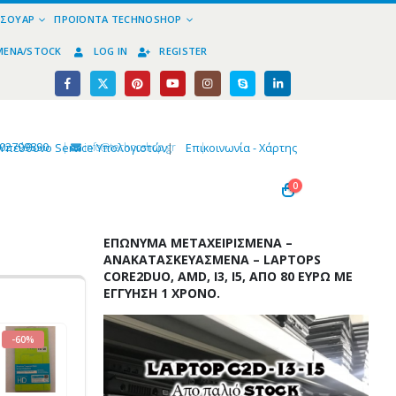
ΕΣΟΥΆΡ
ΠΡΟΪΌΝΤΑ TECHNOSHOP
ΜΈΝΑ/STOCK
LOG IN
REGISTER
02799890
|
info@technoshop,gr
|
Υπεύθυνο Service Υπολογιστών
|
Επικοινωνία - Χάρτης
0
ΕΠΏΝΥΜΑ ΜΕΤΑΧΕΙΡΙΣΜΈΝΑ –
ΑΝΑΚΑΤΑΣΚΕΥΑΣΜΈΝΑ – LAPTOPS
CORE2DUO, AMD, I3, I5, ΑΠΌ 80 ΕΥΡΏ ΜΕ
ΕΓΓΎΗΣΗ 1 ΧΡΌΝΟ.
-60%