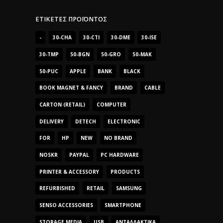
ΕΤΙΚΈΤΕΣ ΠΡΟΪΌΝΤΟΣ
-
30-CHA
30-CTI
30-DME
30-ISE
30-TMP
50-BGN
50-GRO
50-MAK
50-PUC
APPLE
BANK
BLACK
BOOK MAGNET & FANCY
BRAND
CABLE
CARTON (RETAIL)
COMPUTER
DELIVERY
DETECH
ELECTRONIC
FOR
HP
NEW
NO BRAND
NOSKR
PAYPAL
PC HARDWARE
PRINTER & ACCESSORY
PRODUCTS
REFURBISHED
RETAIL
SAMSUNG
SENSO ACCESSORIES
SMARTPHONE
STORAGE MEDIA
USB
ΑΝΤΑΛΛΑΚΤΙΚΆ