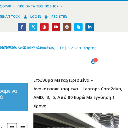
ΕΣΟΥΆΡ
ΠΡΟΪΌΝΤΑ TECHNOSHOP
ΜΈΝΑ/STOCK
LOG IN
REGISTER
02799890
|
info@technoshop,gr
|
Υπεύθυνο Service Υπολογιστών
|
Επικοινωνία - Χάρτης
0
Επώνυμα Μεταχειρισμένα –
Ανακατασκευασμένα – Laptops Core2duo,
σαμε να
ΤΟ
AMD, I3, I5, Από 80 Ευρώ Με Εγγύηση 1
Χρόνο.