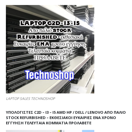
LAPTOP SALES TECHNOSHOP
ΥΠΟΛΟΓΙΣΤΕΣ C2D – I3 – I5 AMD HP / DELL / LENOVO ΑΠΟ ΠΑΛΙΌ
STOCK REFURBISHED – ΕΚΘΕΣΙΑΚΟΊ ΕΥΚΑΙΡΊΕΣ ΈΝΑ ΧΡΌΝΟ
ΕΓΓΎΗΣΗ ΤΕΛΕΥΤΑΊΑ ΚΟΜΜΆΤΙΑ ΠΡΟΛΑΒΕΤΕ