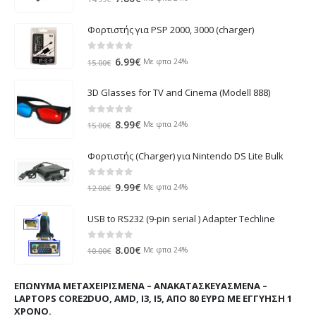
price
τρέχουσα
was:
τιμή
Φορτιστής για PSP 2000, 3000 (charger)
14.99€.
είναι:
7.80€.
0
out of 5
Original
Η
6.99
€
Με φπα 24%
15.00
€
price
τρέχουσα
was:
τιμή
3D Glasses for TV and Cinema (Modell 888)
15.00€.
είναι:
6.99€.
0
out of 5
Original
Η
8.99
€
Με φπα 24%
15.00
€
price
τρέχουσα
was:
τιμή
Φορτιστής (Charger) για Nintendo DS Lite Bulk
15.00€.
είναι:
8.99€.
0
out of 5
Original
Η
9.99
€
Με φπα 24%
12.00
€
price
τρέχουσα
was:
τιμή
USB to RS232 (9-pin serial ) Adapter Techline
12.00€.
είναι:
9.99€.
0
out of 5
Original
Η
8.00
€
Με φπα 24%
10.00
€
price
τρέχουσα
was:
τιμή
ΕΠΏΝΥΜΑ ΜΕΤΑΧΕΙΡΙΣΜΈΝΑ – ΑΝΑΚΑΤΑΣΚΕΥΑΣΜΈΝΑ –
10.00€.
είναι:
LAPTOPS CORE2DUO, AMD, I3, I5, ΑΠΌ 80 ΕΥΡΏ ΜΕ ΕΓΓΎΗΣΗ 1
8.00€.
ΧΡΌΝΟ.