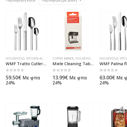
HOUSEHOLD
,
KITCHEN ACCESSORY
COFFEE MAKER
,
OTHER ARTICLES
,
HOUSEHOLD
,
ΠΡΟΪΌΝΤΑ ΠΛΗΡΟΦΟΡΙΚΉΣ - Κ
,
KITCHEN ACCESSORY
HOUSEHOLD
,
KITCHE
WMF Tratto Cutlery Stainless steel set 30 pcs
Miele Cleaning Tablets 10pcs.
0
out of 5
0
out of 5
0
out of 5
59.50
€
13.99
€
63.00
€
Με φπα
Με φπα
Με 
24%
24%
24%