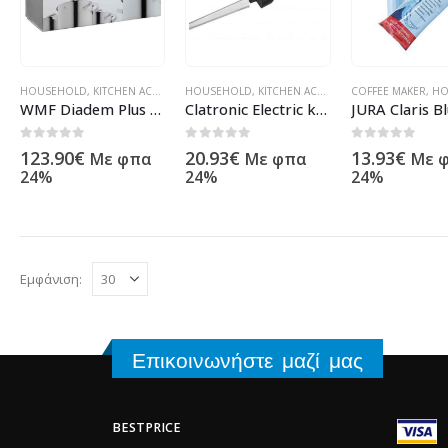
HOUSEHOLD
,
KITCHEN ACCESSORY
HOUSEHOLD
,
OTHER ARTICLES
,
KITCHEN ACCESSORY
,
ΠΡΟΪΌΝΤΑ ΠΛΗΡΟΦΟΡΙΚΉΣ - Κ
COFFEE MAKER
,
KNIFES AND FO
,
HO
WMF Diadem Plus Potset, 5-Piece 0730356040
Clatronic Electric knife EM 3702 black-inox
0
out of 5
0
out of 5
0
out of 5
123.90
€
20.93
€
13.93
€
Με φπα
Με φπα
Με 
24%
24%
24%
Εμφάνιση:
Επικοινωνήστε μαζί μας
BESTPRICE