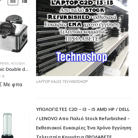
ΗΛΕΚΤΡΟΝΙΚΆ
 FRYER
SEHOLD
,
HOUSEHOLD
,
KITCHEN ACCESSORY
,
KITCHEN ACCESSORY
,
ΠΡΟΪΌΝΤΑ ΠΛΗΡΟΦΟΡΙΚΉΣ - ΚΙΝΗΤΉΣ ΤΗΛΕΦΩΝΊΑΣ - ΗΛ
,
ΠΡΟΪΌΝΤΑ ΠΛΗΡΟΦΟΡΙΚΉΣ - ΚΙΝΗΤΉΣ ΤΗΛΕΦΩ
Clatronic Double deep fat fryer FR 3195 Inox
Σ - ΚΙΝΗΤΉΣ ΤΗΛΕΦΩΝΊΑΣ - ΗΛΕΚΤΡΟΝΙΚΆ
LAPTOP SALES TECHNOSHOP
 5
€
Με φπα
ΥΠΟΛΟΓΙΣΤΕΣ C2D – I3 – I5 AMD HP / DELL
/ LENOVO Απο Παλιό Stock Refurbished –
Εκθεσιακοί Ευκαιρίες Ένα Χρόνο Εγγύηση
Τελευταία Κομμάτια ΠΡΟΛΑΒΕΤΕ