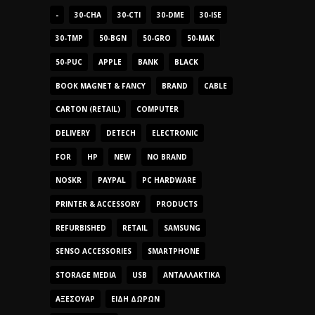
-
30-CHA
30-CTI
30-DME
30-ISE
30-TMP
50-BGN
50-GRO
50-MAK
50-PUC
APPLE
BANK
BLACK
BOOK MAGNET & FANCY
BRAND
CABLE
CARTON (RETAIL)
COMPUTER
DELIVERY
DETECH
ELECTRONIC
FOR
HP
NEW
NO BRAND
NOSKR
PAYPAL
PC HARDWARE
PRINTER & ACCESSORY
PRODUCTS
REFURBISHED
RETAIL
SAMSUNG
SENSO ACCESSORIES
SMARTPHONE
STORAGE MEDIA
USB
ΑΝΤΑΛΛΑΚΤΙΚΆ
ΑΞΕΣΟΥΆΡ
ΕΊΔΗ ΔΏΡΩΝ