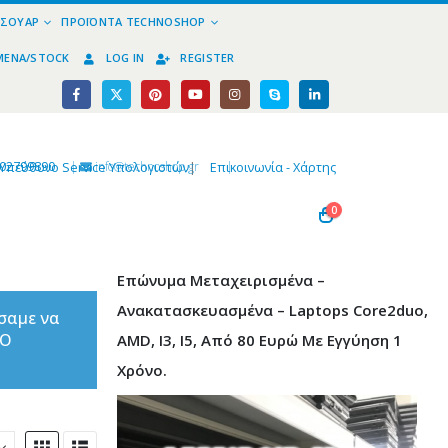
ΕΣΟΥΆΡ
ΠΡΟΪΌΝΤΑ TECHNOSHOP
ΜΈΝΑ/STOCK
LOG IN
REGISTER
02799890
|
info@technoshop,gr
|
Υπεύθυνο Service Υπολογιστών
|
Επικοινωνία - Χάρτης
0
Επώνυμα Μεταχειρισμένα –
Ανακατασκευασμένα – Laptops Core2duo,
σαμε να
ΤΟ
AMD, I3, I5, Από 80 Ευρώ Με Εγγύηση 1
Χρόνο.