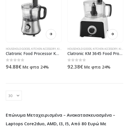
HOUSEHOLD GOODS
,
KITCHEN ACCESSORY
,
KITCHEN MACHINE
HOUSEHOLD GOODS
,
ΠΡΟΪΌΝΤΑ ΠΛΗΡΟΦΟΡΙΚΉΣ - ΚΙΝΗΤΉΣ
,
KITCHEN ACCESSORY
,
KITCHEN MACHINE
Clatronic Food Processor KM 3646 silver
Clatronic KM 3645 Food Processor Black/White
0
out of 5
0
out of 5
94.88
€
92.38
€
Με φπα 24%
Με φπα 24%
Επώνυμα Μεταχειρισμένα – Ανακατασκευασμένα –
Laptops Core2duo, AMD, I3, I5, Από 80 Ευρώ Με