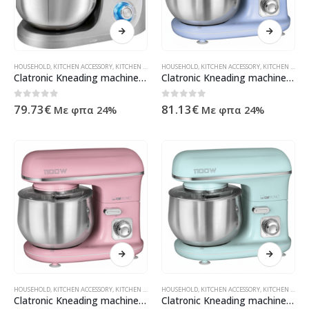
HOUSEHOLD
,
KITCHEN ACCESSORY
,
KITCHEN MACHINE
HOUSEHOLD
,
ΠΡΟΪΌΝΤΑ ΠΛΗΡΟΦΟΡΙΚΉΣ - ΚΙΝΗΤΉΣ ΤΗΛΕΦ
,
KITCHEN ACCESSORY
,
KITCHEN MACHINE
Clatronic Kneading machine 1000W KM 3709 titan
Clatronic Kneading machine 1100W 5L KM 3711 blue
0
out of 5
0
out of 5
79.73
€
81.13
€
Με φπα 24%
Με φπα 24%
HOUSEHOLD
,
KITCHEN ACCESSORY
,
KITCHEN MACHINE
HOUSEHOLD
,
ΠΡΟΪΌΝΤΑ ΠΛΗΡΟΦΟΡΙΚΉΣ - ΚΙΝΗΤΉΣ ΤΗΛΕΦ
,
KITCHEN ACCESSORY
,
KITCHEN MACHINE
Clatronic Kneading machine 1100W 5L KM 3711 pink
Clatronic Kneading machine 1100W 5L KM 3711 mint-green