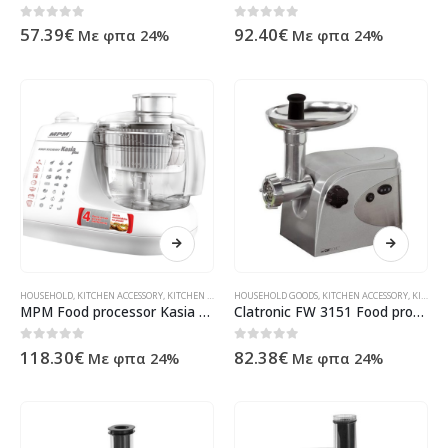
0
out of 5
0
out of 5
57.39
€
92.40
€
Με φπα 24%
Με φπα 24%
HOUSEHOLD
,
KITCHEN ACCESSORY
,
KITCHEN MACHINE
HOUSEHOLD GOODS
,
ΠΡΟΪΌΝΤΑ ΠΛΗΡΟΦΟΡΙΚΉΣ - ΚΙΝΗΤΉΣ ΤΗΛΕΦ
,
KITCHEN ACCESSORY
,
KITCHEN MACHINE
MPM Food processor Kasia Plus 800W MRK-11
Clatronic FW 3151 Food processor Silver
0
out of 5
0
out of 5
118.30
€
82.38
€
Με φπα 24%
Με φπα 24%