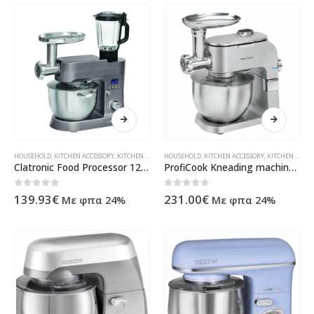
HOUSEHOLD
,
KITCHEN ACCESSORY
,
KITCHEN MACHINE
HOUSEHOLD
,
ΠΡΟΪΌΝΤΑ ΠΛΗΡΟΦΟΡΙΚΉΣ - ΚΙΝΗΤΉΣ ΤΗΛΕΦ
,
KITCHEN ACCESSORY
,
KITCHEN MACHINE
Clatronic Food Processor 1200W KM 3674 Titan
ProfiCook Kneading machine PC-KM 1151
0
out of 5
0
out of 5
139.93
€
231.00
€
Με φπα 24%
Με φπα 24%