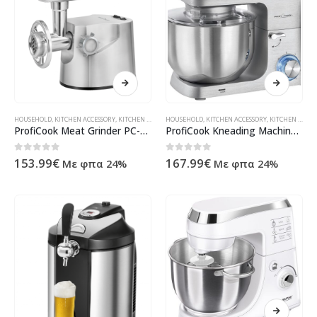
HOUSEHOLD
,
KITCHEN ACCESSORY
,
KITCHEN MACHINE
HOUSEHOLD
,
ΠΡΟΪΌΝΤΑ ΠΛΗΡΟΦΟΡΙΚΉΣ - ΚΙΝΗΤΉΣ ΤΗΛΕΦ
,
KITCHEN ACCESSORY
,
KITCHEN MACHINE
ProfiCook Meat Grinder PC-FW 1173
ProfiCook Kneading Machine PC-KM 1188
0
out of 5
0
out of 5
153.99
€
167.99
€
Με φπα 24%
Με φπα 24%