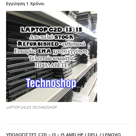
Εγγύηση 1 Χρόνο.
LAPTOP SALES TECHNOSHOP
ΥΠΟΛΟΓΙΣΤΕΣ C2D – I3 – I5 AMD HP / DELL / LENOVO