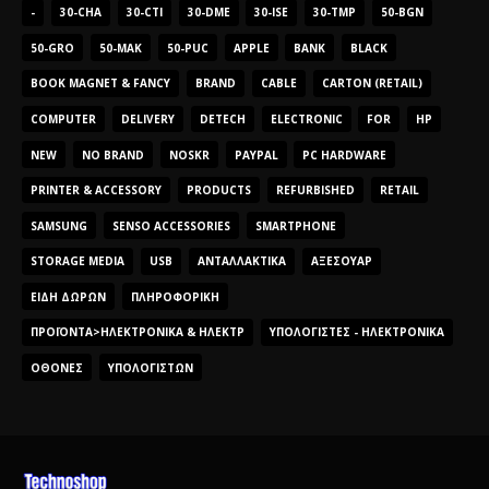
-
30-CHA
30-CTI
30-DME
30-ISE
30-TMP
50-BGN
50-GRO
50-MAK
50-PUC
APPLE
BANK
BLACK
BOOK MAGNET & FANCY
BRAND
CABLE
CARTON (RETAIL)
COMPUTER
DELIVERY
DETECH
ELECTRONIC
FOR
HP
NEW
NO BRAND
NOSKR
PAYPAL
PC HARDWARE
PRINTER & ACCESSORY
PRODUCTS
REFURBISHED
RETAIL
SAMSUNG
SENSO ACCESSORIES
SMARTPHONE
STORAGE MEDIA
USB
ΑΝΤΑΛΛΑΚΤΙΚΆ
ΑΞΕΣΟΥΆΡ
ΕΊΔΗ ΔΏΡΩΝ
ΠΛΗΡΟΦΟΡΙΚΉ
ΠΡΟΪΌΝΤΑ>ΗΛΕΚΤΡΟΝΙΚΆ & ΗΛΕΚΤΡ
ΥΠΟΛΟΓΙΣΤΈΣ - ΗΛΕΚΤΡΟΝΙΚΆ
ΟΘΌΝΕΣ
ΥΠΟΛΟΓΙΣΤΏΝ