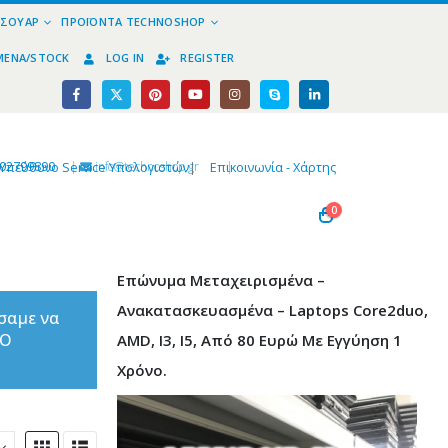
ΕΣΟΥΆΡ
ΠΡΟΪΌΝΤΑ TECHNOSHOP
ΜΈΝΑ/STOCK
LOG IN
REGISTER
02799890
|
info@technoshop,gr
|
Υπεύθυνο Service Υπολογιστών
|
Επικοινωνία - Χάρτης
0
Επώνυμα Μεταχειρισμένα –
Ανακατασκευασμένα – Laptops Core2duo,
σαμε να
ΤΟ
AMD, I3, I5, Από 80 Ευρώ Με Εγγύηση 1
Χρόνο.