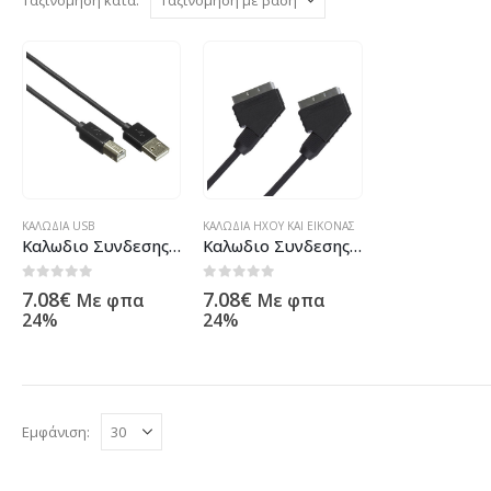
ΚΑΛΏΔΙΑ USB
ΚΑΛΏΔΙΑ ΉΧΟΥ ΚΑΙ ΕΙΚΌΝΑΣ
Καλωδιο Συνδεσης KIT απο USB A σε USB B 1m
Καλωδιο Συνδεσης Kit απο Scart σε Scart 1m
0
out of 5
0
out of 5
7.08
€
7.08
€
Με φπα
Με φπα
24%
24%
Εμφάνιση: