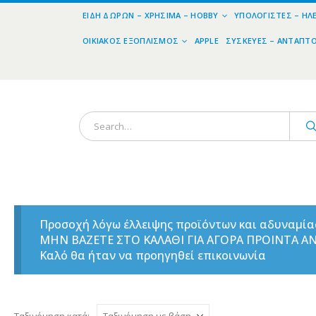
ΕΊΔΗ ΔΏΡΩΝ – ΧΡΉΣΙΜΑ – HOBBY
ΥΠΟΛΟΓΙΣΤΈΣ – ΗΛ
ΟΙΚΙΑΚΌΣ ΕΞΟΠΛΙΣΜΌΣ
APPLE
ΣΥΣΚΕΥΈΣ – ΑΝΤΆΠΤ
Προσοχή λόγω έλλειψης προϊόντων και αδυναμί
ΜΗΝ ΒΑΖΕΤΕ ΣΤΟ ΚΑΛΑΘΙ ΓΙΑ ΑΓΟΡΑ ΠΡΟΙΝΤΑ 
Καλό θα ήταν να προηγηθεί επικοινωνία
Ταξινόμηση κατά: