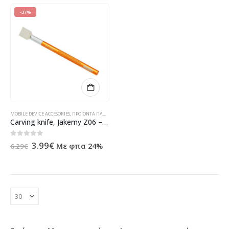
-37%
MOBILE DEVICE ACCESORIES
,
ΠΡΟΪΌΝΤΑ ΠΛΗΡΟΦΟΡΙΚΉΣ - ΚΙΝΗΤΉΣ ΤΗΛΕΦΩΝΊΑΣ - ΗΛΕΚΤΡΟΝΙΚΆ
Carving knife, Jakemy Z06 – 17609
Original
Η
0
out of 5
3.99
€
Με φπα 24%
6.29
€
price
τρέχουσα
was:
τιμή
6.29€.
είναι:
3.99€.