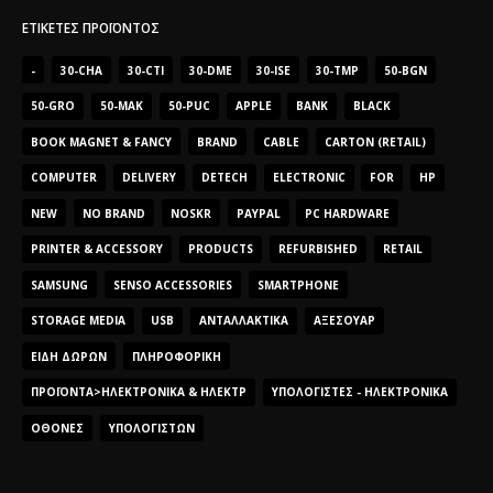
ΕΤΙΚΈΤΕΣ ΠΡΟΪΌΝΤΟΣ
-
30-CHA
30-CTI
30-DME
30-ISE
30-TMP
50-BGN
50-GRO
50-MAK
50-PUC
APPLE
BANK
BLACK
BOOK MAGNET & FANCY
BRAND
CABLE
CARTON (RETAIL)
COMPUTER
DELIVERY
DETECH
ELECTRONIC
FOR
HP
NEW
NO BRAND
NOSKR
PAYPAL
PC HARDWARE
PRINTER & ACCESSORY
PRODUCTS
REFURBISHED
RETAIL
SAMSUNG
SENSO ACCESSORIES
SMARTPHONE
STORAGE MEDIA
USB
ΑΝΤΑΛΛΑΚΤΙΚΆ
ΑΞΕΣΟΥΆΡ
ΕΊΔΗ ΔΏΡΩΝ
ΠΛΗΡΟΦΟΡΙΚΉ
ΠΡΟΪΌΝΤΑ>ΗΛΕΚΤΡΟΝΙΚΆ & ΗΛΕΚΤΡ
ΥΠΟΛΟΓΙΣΤΈΣ - ΗΛΕΚΤΡΟΝΙΚΆ
ΟΘΌΝΕΣ
ΥΠΟΛΟΓΙΣΤΏΝ