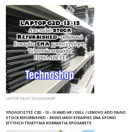
LAPTOP SALES TECHNOSHOP
ΥΠΟΛΟΓΙΣΤΕΣ C2D – I3 – I5 AMD HP / DELL / LENOVO ΑΠΟ ΠΑΛΙΌ
STOCK REFURBISHED – ΕΚΘΕΣΙΑΚΟΊ ΕΥΚΑΙΡΊΕΣ ΈΝΑ ΧΡΌΝΟ
ΕΓΓΎΗΣΗ ΤΕΛΕΥΤΑΊΑ ΚΟΜΜΆΤΙΑ ΠΡΟΛΑΒΕΤΕ