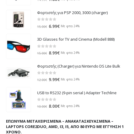
price
τρέχουσα
was:
τιμή
Φορτιστής για PSP 2000, 3000 (charger)
14.99€.
είναι:
7.80€.
0
out of 5
Original
Η
6.99
€
Με φπα 24%
15.00
€
price
τρέχουσα
was:
τιμή
3D Glasses for TV and Cinema (Modell 888)
15.00€.
είναι:
6.99€.
0
out of 5
Original
Η
8.99
€
Με φπα 24%
15.00
€
price
τρέχουσα
was:
τιμή
Φορτιστής (Charger) για Nintendo DS Lite Bulk
15.00€.
είναι:
8.99€.
0
out of 5
Original
Η
9.99
€
Με φπα 24%
12.00
€
price
τρέχουσα
was:
τιμή
USB to RS232 (9-pin serial ) Adapter Techline
12.00€.
είναι:
9.99€.
0
out of 5
Original
Η
8.00
€
Με φπα 24%
10.00
€
price
τρέχουσα
was:
τιμή
ΕΠΏΝΥΜΑ ΜΕΤΑΧΕΙΡΙΣΜΈΝΑ – ΑΝΑΚΑΤΑΣΚΕΥΑΣΜΈΝΑ –
10.00€.
είναι:
LAPTOPS CORE2DUO, AMD, I3, I5, ΑΠΌ 80 ΕΥΡΏ ΜΕ ΕΓΓΎΗΣΗ 1
8.00€.
ΧΡΌΝΟ.